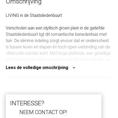
Omschrijving
LIVING in de Staatsliedenbuurt
Verscholen aan een idyllisch groen plein in de geliefde
Staatsliedenbuurt ligt dit romantische benedenhuis met
tuin. De slimme indeling zorgt ervoor dat er onderscheid
is tussen leven en slapen én toch open verbinding van de
sfeervolle ruimtes kent. Met hoge plafonds, een gezellige
achtertuin en de oase van groen aan de voorzijde die als
een privé park aanvoelt, heeft deze woning een karakter
Lees de volledige omschrijving
dat je niet snel vergeet.
Een korte rondleiding;
WELKOM
INTERESSE?
De hal verwelkomt je direct met een goed doordacht
opbergsysteem, garderobe en trapkast — alles netjes
NEEM CONTACT OP!
weggewerkt. Hier bevindt zich tevens het toilet en de