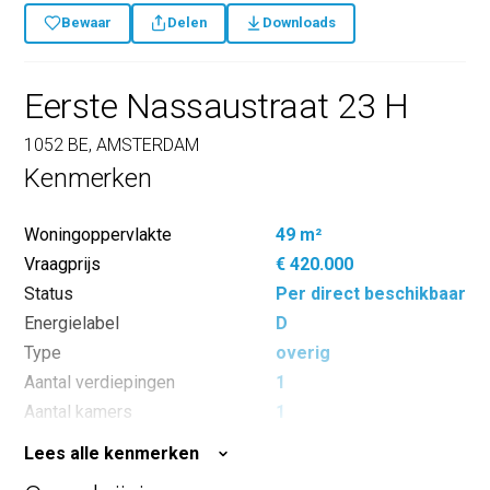
Bewaar
Delen
Downloads
Eerste Nassaustraat 23 H
1052 BE, AMSTERDAM
Kenmerken
Woningoppervlakte
49 m²
Vraagprijs
€ 420.000
Status
Per direct beschikbaar
Energielabel
D
Type
overig
Aantal verdiepingen
1
Aantal kamers
1
Slaapkamers
1
Lees alle kenmerken
Inhoud
203 m³