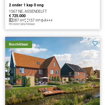
2 onder 1 kap 0 ong
1567 NE, ASSENDELFT
€ 725.000
287 m²
157 m²
A+++
Per direct beschikbaar
Beschikbaar