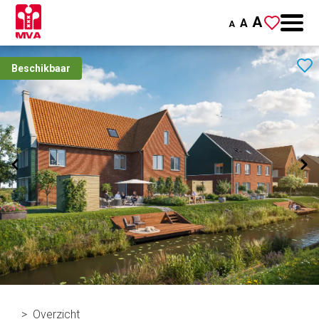
A
A
A
Beschikbaar
Overzicht