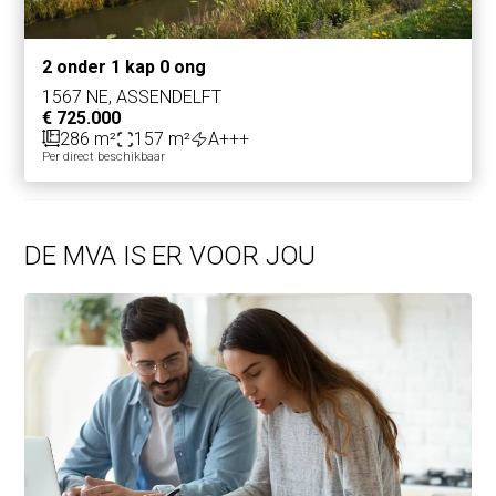
2 onder 1 kap 0 ong
1567 NE, ASSENDELFT
€ 725.000
286 m²
157 m²
A+++
Per direct beschikbaar
DE MVA IS ER VOOR JOU