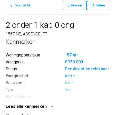
Overzicht
Bewaar
Delen
2 onder 1 kap 0 ong
1567 NE, ASSENDELFT
Kenmerken
Woningoppervlakte
157 m²
Vraagprijs
€ 759.000
Status
Per direct beschikbaar
Energielabel
A+++
Bouwvorm
true
Type
huis
Aantal kamers
1
Perceeloppervlakte
348 m²
Lees alle kenmerken
Inhoud
588 m³