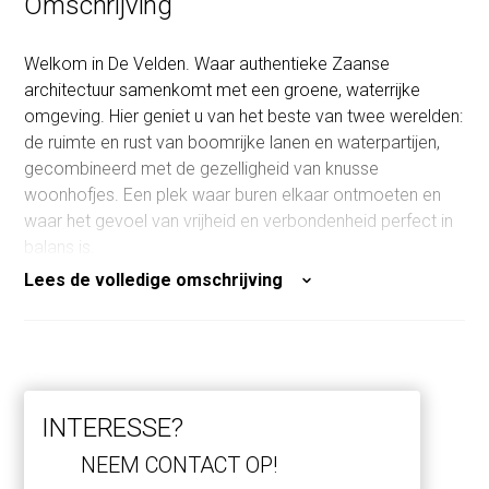
Omschrijving
Welkom in De Velden. Waar authentieke Zaanse
architectuur samenkomt met een groene, waterrijke
omgeving. Hier geniet u van het beste van twee werelden:
de ruimte en rust van boomrijke lanen en waterpartijen,
gecombineerd met de gezelligheid van knusse
woonhofjes. Een plek waar buren elkaar ontmoeten en
waar het gevoel van vrijheid en verbondenheid perfect in
balans is.
Lees de volledige omschrijving
De ontwikkeling van Kreekrijk is in volle gang, en de
structuur van de wijk wordt al goed zichtbaar. Wat u kunt
verwachten? Een ruim opgezette, groene woonwijk met
waterpartijen, doorkijkjes naar het omliggende landschap
en een zorgvuldig ontworpen indeling, Kreekrijk bestaat
INTERESSE?
uit vier woongebieden. De wijk is ontworpen met oog
voor de natuur, waardoor water en groen een prominente
NEEM CONTACT OP!
rol spelen in het straatbeeld.