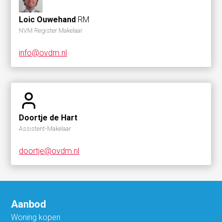
Loic Ouwehand
RM
NVM Register Makelaar
info@ovdm.nl
Doortje de Hart
Assistent-Makelaar
doortje@ovdm.nl
Aanbod
Woning kopen