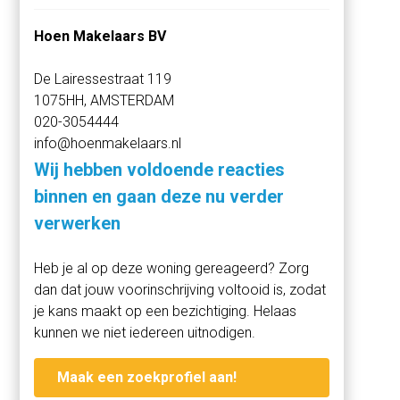
inbouwkasten en bergruimte. Aan de achterzijde van het
Hoen Makelaars BV
appartement bevinden zich twee ruime slaapkamers. De
slaapkamers beschikken beiden over een badkamer met
De Lairessestraat 119
inloopdouche en wastafel. De masterbedroom beschikt
1075HH, AMSTERDAM
over een ligbad.
020-3054444
info@hoenmakelaars.nl
De woning is voorzien van prachtige visgraatvloer met
vloerverwarming. De badkamers, het toilet en de
Wij hebben voldoende reacties
wasruimte zijn afgewerkt met prachtige tegels met een
binnen en gaan deze nu verder
minimale voegmaat. De woning is geheel vernieuwd en
verwerken
voorzien van nieuwe installaties voor water, gas, elektra
en ventilatie en heeft een ingebouwde gashaard.
Heb je al op deze woning gereageerd? Zorg
dan dat jouw voorinschrijving voltooid is, zodat
BIJZONDERHEDEN
je kans maakt op een bezichtiging. Helaas
- Volledig gemeubileerd
kunnen we niet iedereen uitnodigen.
- Minimale huurperiode 1 jaar, onbepaalde tijd
- Start huurperiode: Per 1 juli 2026
Maak een zoekprofiel aan!
- Huurprijs: € 3.600 per maand excl. g/w/l