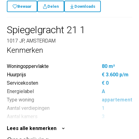
Bewaar
Delen
Downloads
Spiegelgracht 21 1
1017 JP, AMSTERDAM
Kenmerken
Woningoppervlakte
80 m²
Huurprijs
€ 3.600 p/m
Servicekosten
€ 0
Energielabel
A
Type woning
appartement
Aantal verdiepingen
1
Aantal kamers
3
Aantal slaapkamers
2
Lees alle kenmerken
Inhoud
310 m³