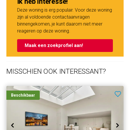
Ik heb interesse!
hierdoor is de oorspronkelijke uitstraling van de directe
omgeving grotendeels bewaard gebleven.
Deze woning is erg populair. Voor deze woning
zijn al voldoende contactaanvragen
‘Deze informatie is door ons met de nodige
binnengekomen, je kunt daarom niet meer
zorgvuldigheid samengesteld. Onzerzijds wordt echter
reageren op deze woning.
geen enkele aansprakelijkheid aanvaard voor enige
onvolledigheid, onjuistheid of anderszins, dan wel de
Maak een zoekprofiel aan!
gevolgen daarvan. Alle opgegeven maten en
oppervlakten zijn indicatief. Van toepassing zijn de NVM
voorwaarden.’’
MISSCHIEN OOK INTERESSANT?
Beschikbaar