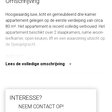
Omschrijving
Hoogwaardig luxe, licht en gemeubileerd drie-kamer
appartement gelegen op de eerste verdieping van circa.
80 m². Het appartement is recent volledig verbouwd. Het
appartement beschikt over 2 slaapkamers, ruime woon-
leefkamer, open keuken, lift en een waanzinnig uitzicht op
de Spiegelgracht.
INDELING:
De gemeenschappelijke entree bevindt zich op de
Lees de volledige omschrijving
begane grond, die is voorzien van een marmeren vloer,
een centrale lift en een trappenhuis. Met de entree op de
eerste verdieping komt u binnen in de hal. De open deuren
geven u toegang tot de ruime woonkamer, die grenst aan
een luxe open keuken. De keuken is voorzien van een
INTERESSE?
oven, inductiekookplaat, vaatwasser en koel-
vriescombinatie. Tevens biedt het appartement een
NEEM CONTACT OP!
wasruimte, een garderobe en waar mogelijk