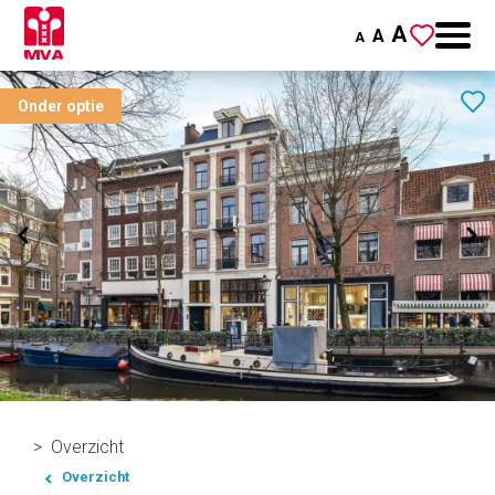
A
A
A
Onder optie
Overzicht
Overzicht