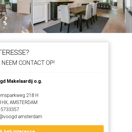
TERESSE?
NEEM CONTACT OP!
gd Makelaardij o.g.
lemsparkweg 218 H
1HX, AMSTERDAM
-5733357
o@voogd.amsterdam
Ik heb interesse