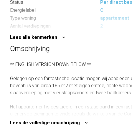
Status
Per direct be
Energielabel
C
Type woning
appartement
Aantal verdiepingen
2
Aantal kamers
6
Lees alle kenmerken
Aantal slaapkamers
4
Omschrijving
Inhoud
525 m³
Oppervlakte buitenruimte
55 m²
** ENGLISH VERSION DOWN BELOW **
Gelegen op een fantastische locatie mogen wij aanbieden 
bovenhuis van circa 185 m2 met eigen entree, riante woon
slaapverdieping met vier slaapkamers en twee badkamers é
Het appartement is gesitueerd in een statig pand in een rust
allerlei voorzieningen te vinden zoals de winkels van de Corn
Beethovenstraat, de Ferdinand Bolstraat en de beroemde A
Lees de volledige omschrijving
zich tevens diverse basis- en middelbare scholen (Internat