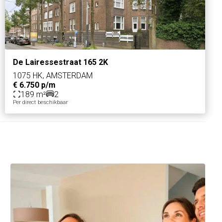
De Lairessestraat 165 2K
1075 HK, AMSTERDAM
€ 6.750 p/m
189 m²
2
Per direct beschikbaar