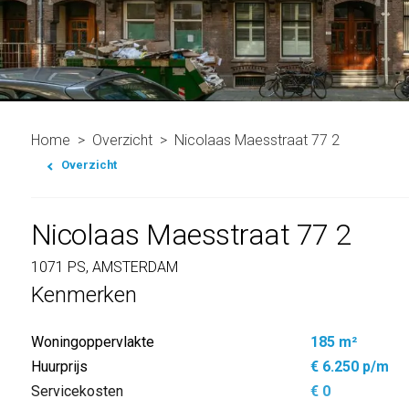
Home
Overzicht
Nicolaas Maesstraat 77 2
Overzicht
Nicolaas Maesstraat 77 2
1071 PS, AMSTERDAM
Kenmerken
Woningoppervlakte
185 m²
Huurprijs
€ 6.250 p/m
Servicekosten
€ 0