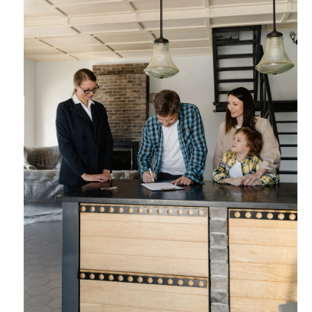
secondary schools (International school, British school, 
Gymnasium, etc.).
GENERAL
- Living area approximately 185 m2;
- bright apartment consisting of two floors in a quiet street 
- spacious living floor with kitchen diner;
- four bedrooms;
- two bathrooms;
- balcony on the second floor and a roof terrace;
- the apartment is rented out furnished;
- available from September 1st 2026;
- definitive energy label C;
- the mentioned rental price is excluding gas, water, electric
LAYOUT
Ground floor:
Private entrance to staircase.