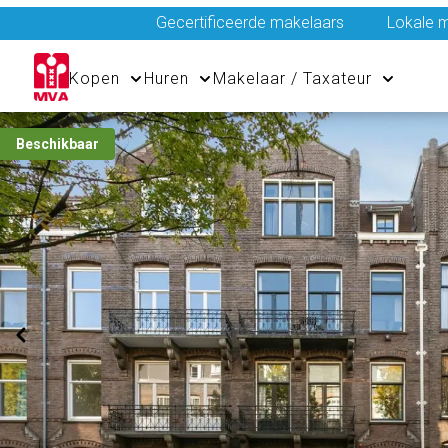
Gecertificeerde makelaars
Lokale m
Kopen
Huren
Makelaar / Taxateur
Beschikbaar