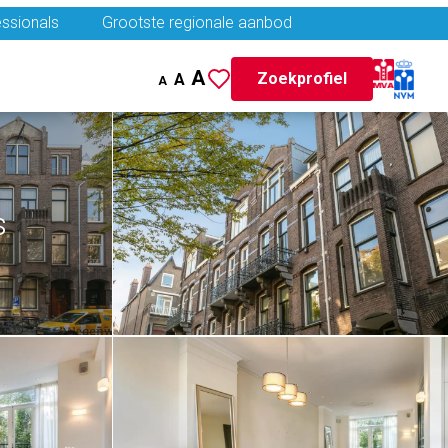
ssionals
Grootste regionale aanbod
A
Zoekprofiel
A
A
s