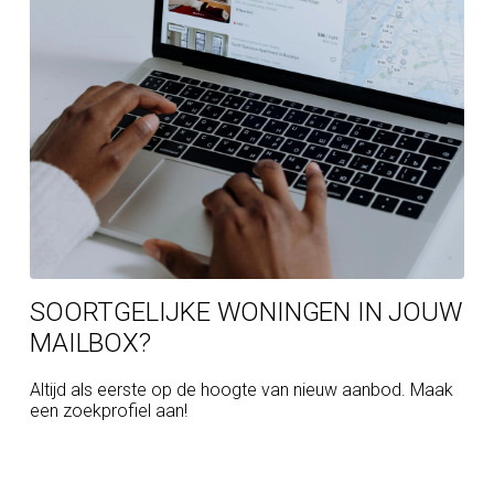
Barlaeus Gymnasium, Montessori, Vossius
in Oud-Zuid;
SOORTGELIJKE WONINGEN IN JOUW
MAILBOX?
ity, television and internet connection.
Altijd als eerste op de hoogte van nieuw aanbod. Maak
een zoekprofiel aan!