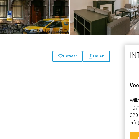
IN
Bewaar
Delen
Voo
Wil
107
020
inf