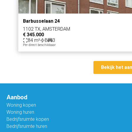
Barbusselaan 24
1102 TX, AMSTERDAM
€ 345.000
84 m²
B
3
Per direct beschikbaar
Bekijk het aa
Aanbod
Woning kopen
Woning huren
Bedrijfsruimte kopen
Bedrijfsruimte huren