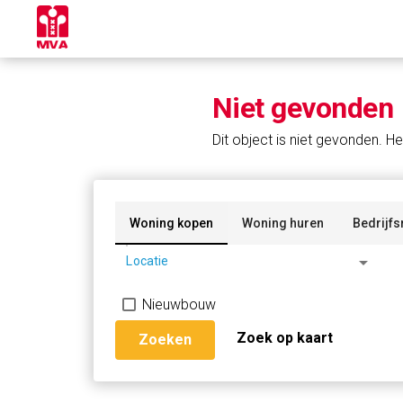
Niet gevonden
Dit object is niet gevonden. He
Woning kopen
Woning huren
Bedrijfs
arrow_drop_down
Locatie
Nieuwbouw
Zoek op kaart
Zoeken