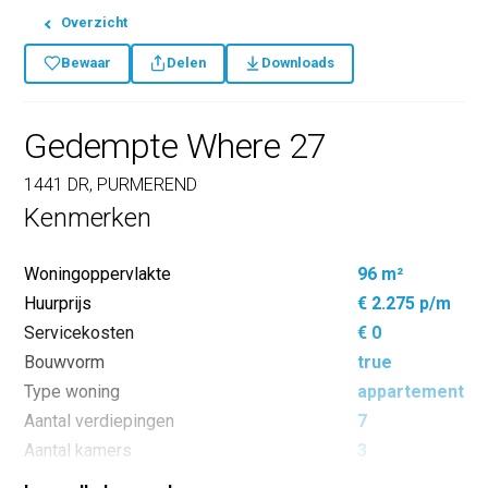
Overzicht
Bewaar
Delen
Downloads
Gedempte Where 27
1441 DR, PURMEREND
Kenmerken
Woningoppervlakte
96 m²
Huurprijs
€ 2.275 p/m
Servicekosten
€ 0
Bouwvorm
true
Type woning
appartement
Aantal verdiepingen
7
Aantal kamers
3
Aantal slaapkamers
2