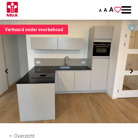
A
A
A
Verhuurd onder voorbehoud
Overzicht