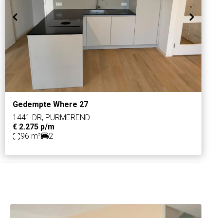
Gedempte Where 27
1441 DR, PURMEREND
€ 2.275 p/m
96 m²
2