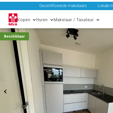
Gecertificeerde makelaars
Lokale m
Kopen
Huren
Makelaar / Taxateur
Beschikbaar