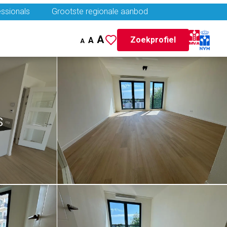
ssionals
Grootste regionale aanbod
A
Zoekprofiel
A
A
s