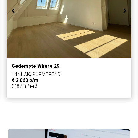
of city life while benefiting from a well-connected
huys also provides access to peaceful green
rfect setting for a relaxing walk, a jog, or simply
avel far.
ng Amsterdam canal houses. 't Posthuys adds a
d. Experience greenery in the heart of the city with
Gedempte Where 29
1441 AK, PURMEREND
€ 2.060 p/m
87 m²
3