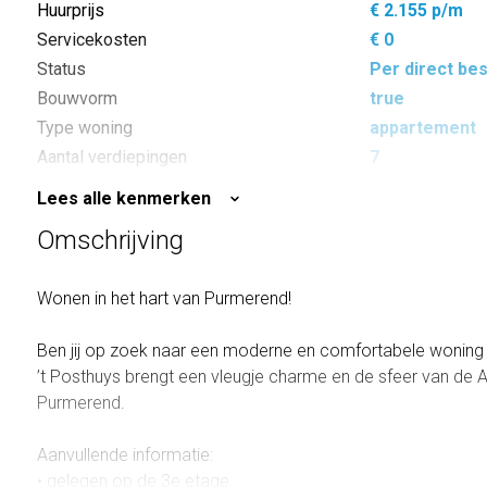
Huurprijs
€ 2.155 p/m
Servicekosten
€ 0
Status
Per direct be
Bouwvorm
true
Type woning
appartement
Aantal verdiepingen
7
Aantal kamers
4
Lees alle kenmerken
Aantal slaapkamers
3
Omschrijving
Inhoud
273 m³
Wonen in het hart van Purmerend!
Ben jij op zoek naar een moderne en comfortabele woning
’t Posthuys brengt een vleugje charme en de sfeer van de
Purmerend.
Aanvullende informatie:
• gelegen op de 3e etage