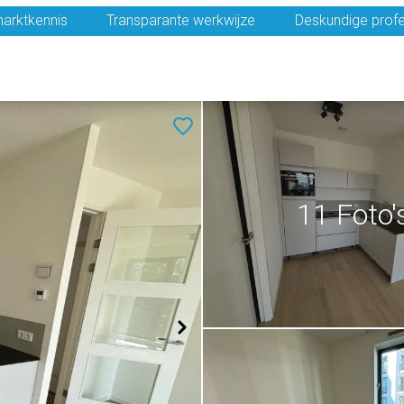
arktkennis
Transparante werkwijze
Deskundige profe
11 Foto'