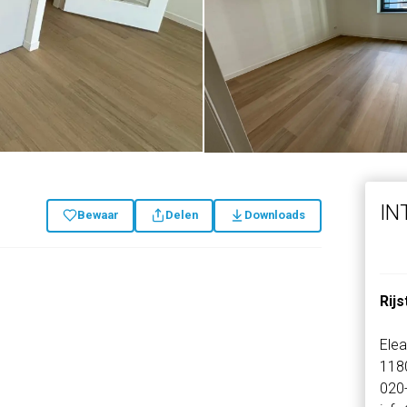
IN
Bewaar
Delen
Downloads
Rij
Elea
118
020