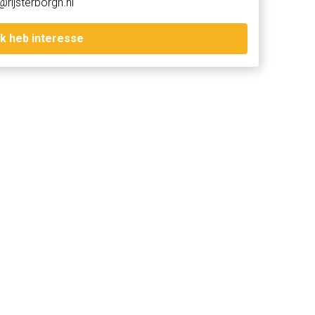
@rijsterborgh.nl
Ik heb interesse