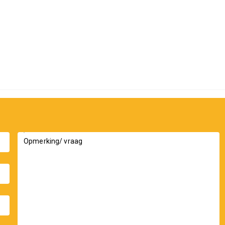
k toegang tot groene en rustige omgevingen. In de
en wandelen, joggen of gewoon genieten van de
zen.
e charmante Amsterdamse grachtenpandjes. ’t
het moderne stadsleven in Purmerend. Ervaar het
tuin.
Opmerking/ vraag
rime location?