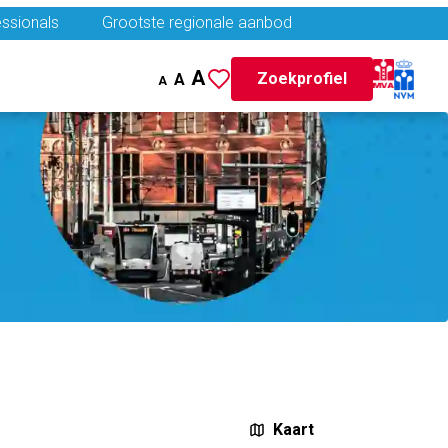
ssionals
Grootste regionale aanbod
A
Zoekprofiel
A
A
Kaart