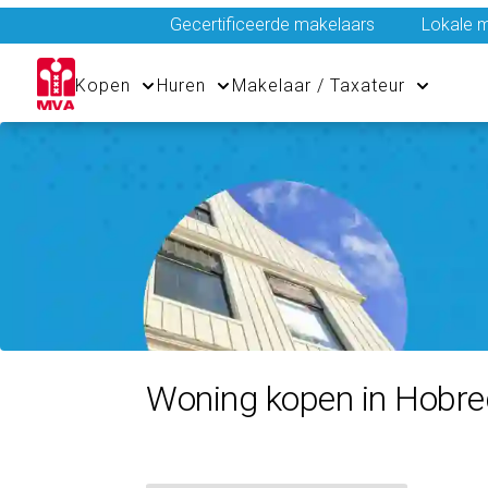
Gecertificeerde makelaars
Lokale m
Kopen
Huren
Makelaar / Taxateur
Woning kopen in Hobr