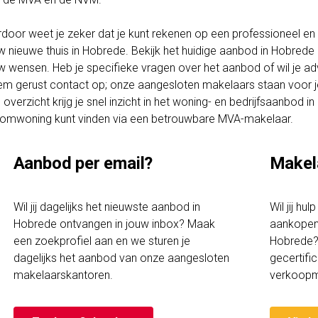
rdoor weet je zeker dat je kunt rekenen op een professioneel en t
w nieuwe thuis in Hobrede. Bekijk het huidige aanbod in Hobrede
w wensen. Heb je specifieke vragen over het aanbod of wil je ad
m gerust contact op; onze aangesloten makelaars staan voor je 
 overzicht krijg je snel inzicht in het woning- en bedrijfsaanbod 
omwoning kunt vinden via een betrouwbare MVA-makelaar.
Aanbod per email?
Makel
Wil jij dagelijks het nieuwste aanbod in
Wil jij hu
Hobrede ontvangen in jouw inbox? Maak
aankopen 
een zoekprofiel aan en we sturen je
Hobrede? 
dagelijks het aanbod van onze aangesloten
gecertif
makelaarskantoren.
verkoopm