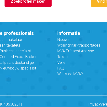
Zoekprofiel maken
Vind 
e professionals
Informatie
 een makelaar
Nieuws
een taxateur
Woningmarktrapportages
usiness specialist
MVA Erfpacht Analyse
ertified Expat Broker
Taxatie
Erfpacht deskundige
Veilen
Nieuwbouw specialist
FAQ
Wie is de MVA?
vK 40530261)
Privacyver