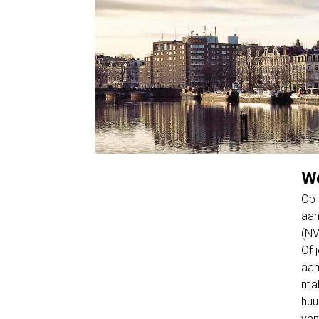
Wo
Op 
aan
(NV
Of 
aan
mak
huu
van