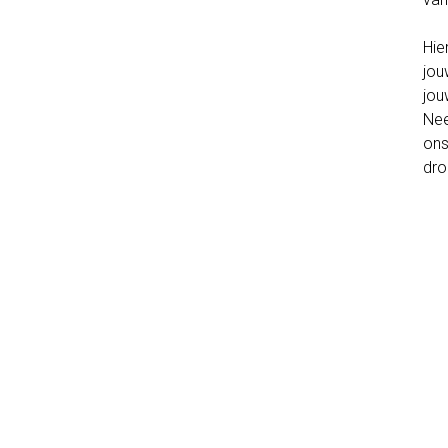
Hie
jou
jou
Nee
ons
dro