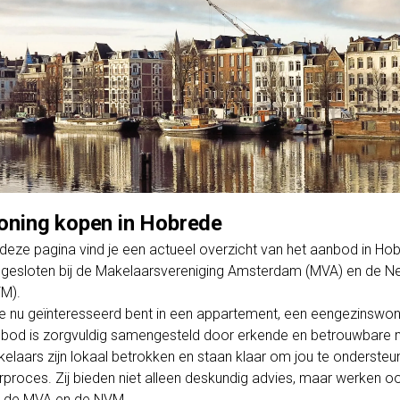
ning kopen in Hobrede
deze pagina vind je een actueel overzicht van het aanbod in 
gesloten bij de Makelaarsvereniging Amsterdam (MVA) en de Ne
M).
je nu geïnteresseerd bent in een appartement, een eengezinswo
bod is zorgvuldig samengesteld door erkende en betrouwbare m
elaars zijn lokaal betrokken en staan klaar om jou te ondersteun
rproces. Zij bieden niet alleen deskundig advies, maar werken o
 de MVA en de NVM.