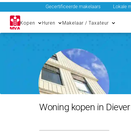
Gecertificeerde makelaars
Lokale m
Kopen
Huren
Makelaar / Taxateur
Woning kopen in Diever