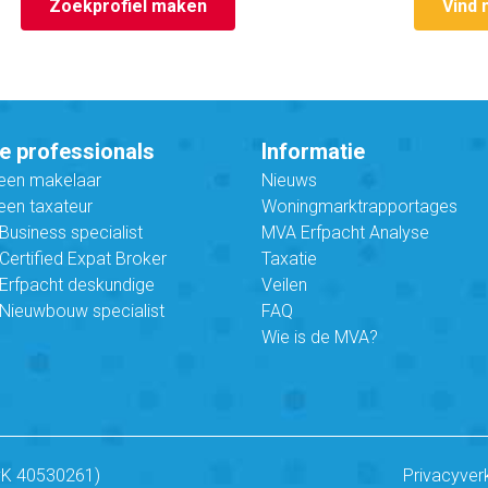
Zoekprofiel maken
Vind 
e professionals
Informatie
 een makelaar
Nieuws
een taxateur
Woningmarktrapportages
usiness specialist
MVA Erfpacht Analyse
ertified Expat Broker
Taxatie
Erfpacht deskundige
Veilen
Nieuwbouw specialist
FAQ
Wie is de MVA?
vK 40530261)
Privacyver