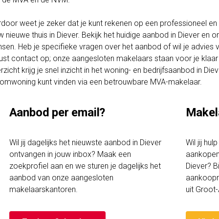
rdoor weet je zeker dat je kunt rekenen op een professioneel en t
w nieuwe thuis in Diever. Bekijk het huidige aanbod in Diever en 
sen. Heb je specifieke vragen over het aanbod of wil je advies
ust contact op; onze aangesloten makelaars staan voor je klaar 
rzicht krijg je snel inzicht in het woning- en bedrijfsaanbod in Di
omwoning kunt vinden via een betrouwbare MVA-makelaar.
Aanbod per email?
Makel
Wil jij dagelijks het nieuwste aanbod in Diever
Wil jij hu
ontvangen in jouw inbox? Maak een
aankopen 
zoekprofiel aan en we sturen je dagelijks het
Diever? B
aanbod van onze aangesloten
aankoopm
makelaarskantoren.
uit Groo