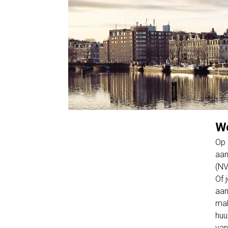
Wo
Op 
aan
(NV
Of 
aan
mak
huu
van