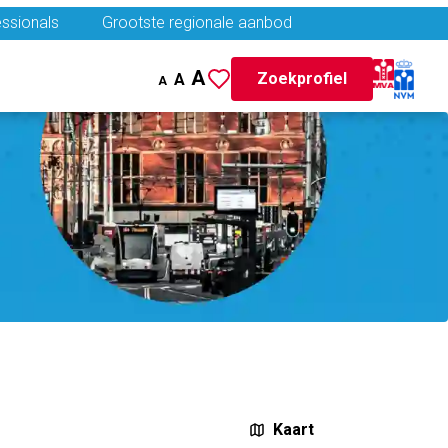
ssionals
Grootste regionale aanbod
A
Zoekprofiel
A
A
Kaart