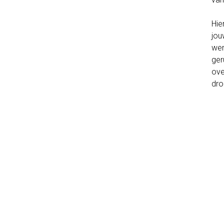
Hie
jou
wen
ger
ove
dro