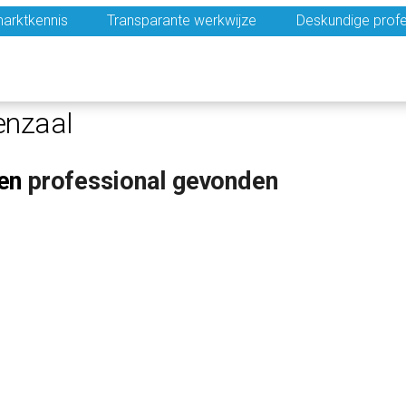
arktkennis
Transparante werkwijze
Deskundige profe
enzaal
en
professional gevonden