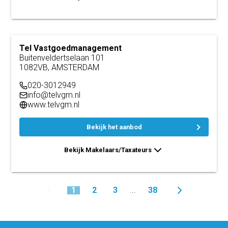
Tel Vastgoedmanagement
Buitenveldertselaan 101
1082VB, AMSTERDAM
020-3012949
info@telvgm.nl
www.telvgm.nl
Bekijk het aanbod
Bekijk Makelaars/Taxateurs
1
2
3
38
...