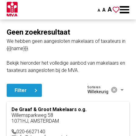
A
A
A
Geen zoekresultaat
We hebben geen aangesloten makelaars of taxateurs in
{{{name}}}.
Bekijk hieronder het volledige aanbod van makelaars en
taxateurs aangesloten bij de MVA.
Sorteren
cancel
arrow_drop_down
Filter
Willekeurig
De Graaf & Groot Makelaars o.g.
Willemsparkweg 58
1071HJ, AMSTERDAM
020-6627140