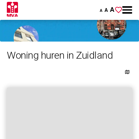
A
A
A
Woning huren in Zuidland