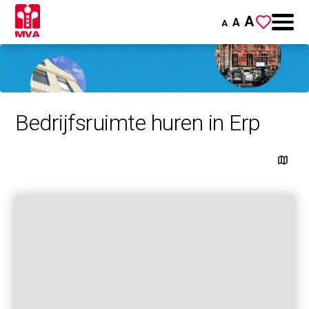
A
A
A
Bedrijfsruimte huren in Erp