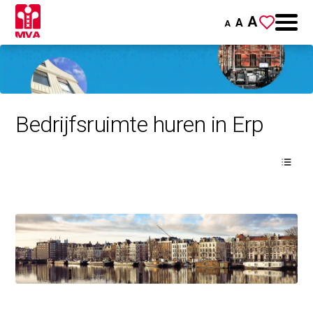
A
A
A
Bedrijfsruimte huren in Erp