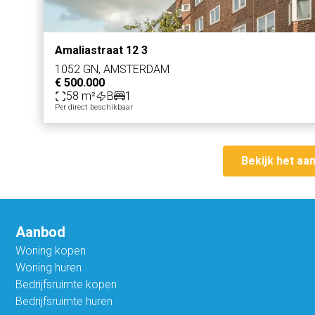
Amaliastraat 12 3
1052 GN, AMSTERDAM
€ 500.000
58 m²
B
1
Per direct beschikbaar
Bekijk het aa
Aanbod
Woning kopen
Woning huren
Bedrijfsruimte kopen
Bedrijfsruimte huren