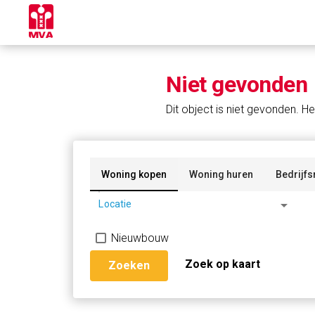
Niet gevonden
Dit object is niet gevonden. He
Woning kopen
Woning huren
Bedrijfs
arrow_drop_down
Locatie
Nieuwbouw
Zoek op kaart
Zoeken