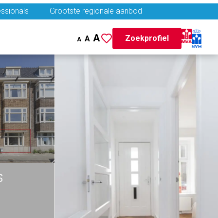
ssionals
Grootste regionale aanbod
A
Zoekprofiel
A
A
s