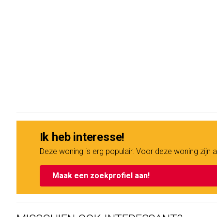
Aangesteld als professioneel beheerder is VVE-tje.nl. De VV
Servicekosten ca. € 280,- per maand.
Erfpacht:
Algemene voorwaarden van de gemeente Amsterdam 2000 zi
Jaarlijkse index. AB 2000. Herziening 31.01.2060 Aanvraag
Parkeren:
Parkeren is mogelijk op de openbare weg met vergunning d
wachttijd van ca. 1 maand voor de parkeervergunning. Met e
aan de voorwaarden voor een milieuparkeervergunning vol
€375,- per jaar.
Ik heb interesse!
Deze woning is erg populair. Voor deze woning zij
Energielabel:
Het appartement heeft op 9 mei 2024 een A-label gekregen d
Maak een zoekprofiel aan!
Object:
Het appartementsrecht, recht gevende op het uitsluitend 
van het gebouw, met bijbehorende tuin en berging/schuur, 