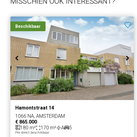
MISSCHIEN OOK INTERESSANT?
Uiterwaardenstraat 366, kadastraal bekend gemeente Ams
uitmakend het 70/289e aandeel in de gemeenschap.
Beschikbaar
Vraagprijs: € 899.000,- k.k.
Hamontstraat 14
1066 NA, AMSTERDAM
€ 865.000
180 m²
170 m²
A
5
Per direct beschikbaar