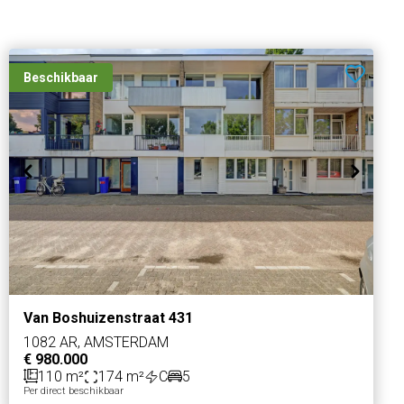
Beschikbaar
Van Boshuizenstraat 431
1082 AR, AMSTERDAM
€ 980.000
110 m²
174 m²
C
5
Per direct beschikbaar