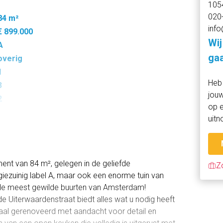
105
020
84 m²
info
€ 899.000
Wij
A
gaa
overig
1
Heb 
3
jouw
2
op e
296 m³
uitn
8 m²
ent van 84 m², gelegen in de geliefde
Z
ergiezuinig label A, maar ook een enorme tuin van
n de meest gewilde buurten van Amsterdam!
e Uiterwaardenstraat biedt alles wat u nodig heeft
taal gerenoveerd met aandacht voor detail en