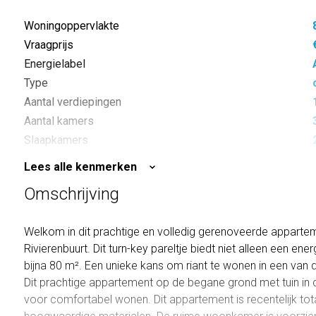
Woningoppervlakte
Vraagprijs
Energielabel
Type
Aantal verdiepingen
Aantal kamers
Slaapkamers
Inhoud
Lees alle kenmerken
Buitenoppervlakte
Omschrijving
Welkom in dit prachtige en volledig gerenoveerde appartem
Rivierenbuurt. Dit turn-key pareltje biedt niet alleen een en
bijna 80 m². Een unieke kans om riant te wonen in een va
Dit prachtige appartement op de begane grond met tuin in d
voor comfortabel wonen. Dit appartement is recentelijk to