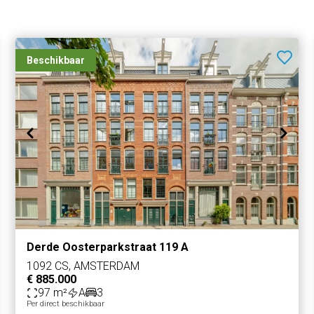
terdam, sectie V, complexaanduiding 12172-A3,
Beschikbaar
Derde Oosterparkstraat 119 A
1092 CS, AMSTERDAM
€ 885.000
97 m²
A
3
Per direct beschikbaar