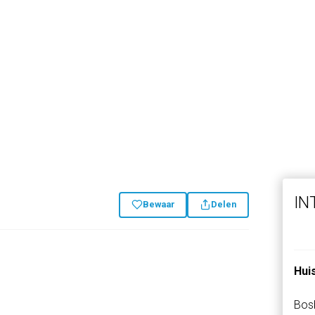
IN
Bewaar
Delen
Hui
Bos