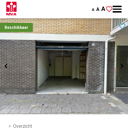
A
A
A
Beschikbaar
Overzicht