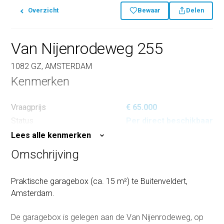
Overzicht
Bewaar
Delen
Van Nijenrodeweg 255
1082 GZ, AMSTERDAM
Kenmerken
Vraagprijs
€ 65.000
Status
Per direct beschikbaar
Lees alle kenmerken
Omschrijving
Praktische garagebox (ca. 15 m²) te Buitenveldert,
Amsterdam.
De garagebox is gelegen aan de Van Nijenrodeweg, op