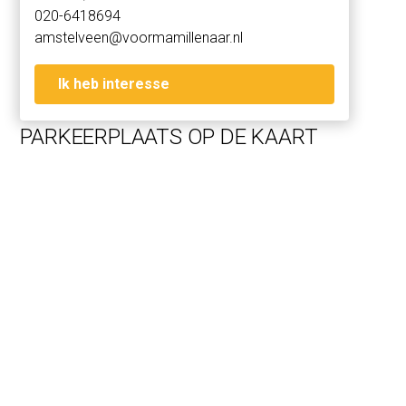
020-6418694
- Elektra en wateraansluitingen aanwezig maar thans niet
amstelveen@voormamillenaar.nl
aangesloten
- Beschikbaar per direct
Ik heb interesse
PARKEERPLAATS OP DE KAART