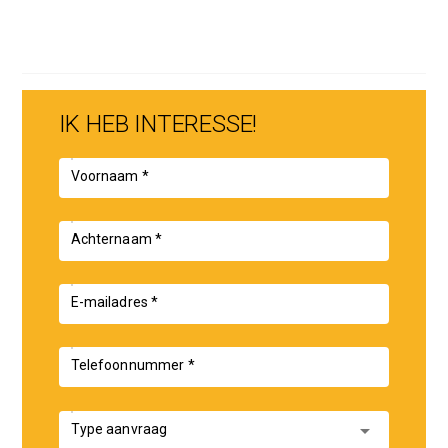
IK HEB INTERESSE!
Voornaam *
Achternaam *
E-mailadres *
Telefoonnummer *
arrow_drop_down
Type aanvraag