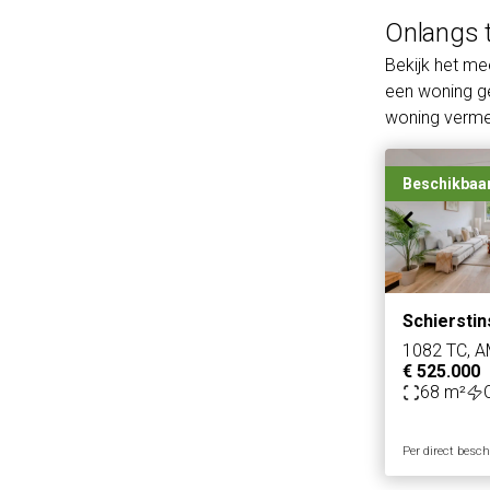
Onlangs 
Bekijk het m
een woning ge
woning vermel
Beschikbaa
Schierstin
1082 TC, 
€ 525.000
68 m²
Per direct besc