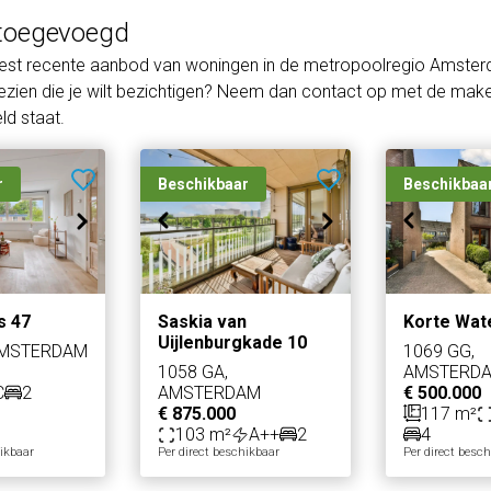
toegevoegd
eest recente aanbod van woningen in de metropoolregio Amster
zien die je wilt bezichtigen? Neem dan contact op met de makel
d staat.
r
Beschikbaar
Beschikbaa
s 47
Saskia van
Korte Wat
Uijlenburgkade 10
AMSTERDAM
1069 GG,
1058 GA,
AMSTERD
C
2
AMSTERDAM
€ 500.000
€ 875.000
117 m²
103 m²
A++
2
4
hikbaar
Per direct beschikbaar
Per direct besc