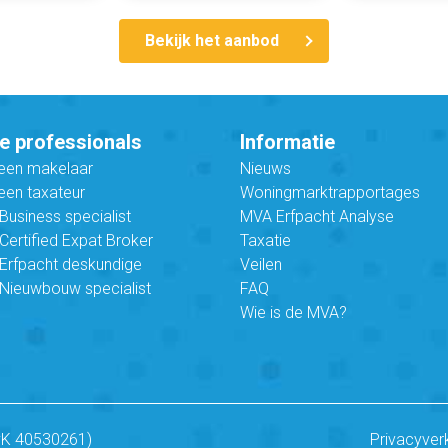
Bekijk het aanbod
e professionals
Informatie
 een makelaar
Nieuws
een taxateur
Woningmarktrapportages
usiness specialist
MVA Erfpacht Analyse
ertified Expat Broker
Taxatie
Erfpacht deskundige
Veilen
Nieuwbouw specialist
FAQ
Wie is de MVA?
vK 40530261)
Privacyver