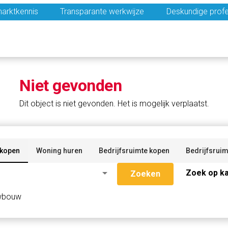
arktkennis
Transparante werkwijze
Deskundige profe
Niet gevonden
Dit object is niet gevonden. Het is mogelijk verplaatst.
 kopen
Woning huren
Bedrijfsruimte kopen
Bedrijfsruim
arrow_drop_down
Zoek op ka
Zoeken
wbouw