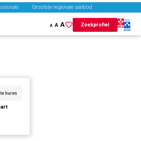
ssionals
Grootste regionale aanbod
A
Zoekprofiel
A
A
te huren
art