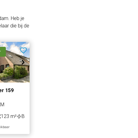
dam. Heb je
aar die bij de
r
er 159
AM
123 m²
B
hikbaar