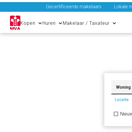
Gecertificeerde makelaars
Lokale m
Kopen
Huren
Makelaar / Taxateur
Woning
Locatie
Nieu