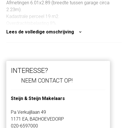
Afmetingen 6.01x2.89 (breedte tussen garage circa
2.23m).
Kadastrale perceel 19 m2.
Overdrachtsbelasting 8%.
Verkoper behoudt zich het recht van gunning.
Lees de volledige omschrijving
INTERESSE?
NEEM CONTACT OP!
Steijn & Steijn Makelaars
Pa Verkuijllaan 49
1171 EA, BADHOEVEDORP
020-6597000