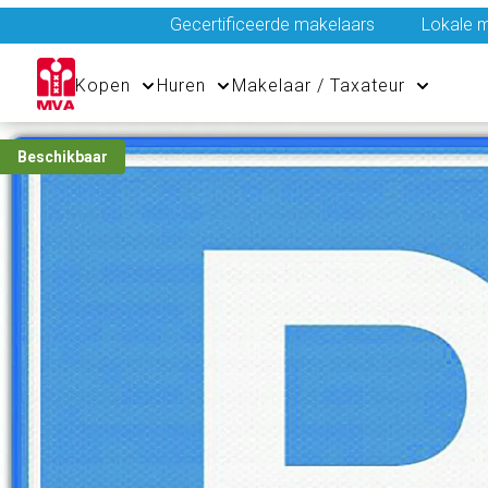
Gecertificeerde makelaars
Lokale m
Kopen
Huren
Makelaar / Taxateur
Beschikbaar