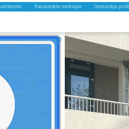
arktkennis
Transparante werkwijze
Deskundige profe