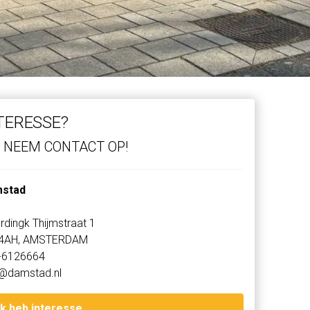
TERESSE?
NEEM CONTACT OP!
stad
rdingk Thijmstraat 1
4AH, AMSTERDAM
-6126664
o@damstad.nl
Ik heb interesse