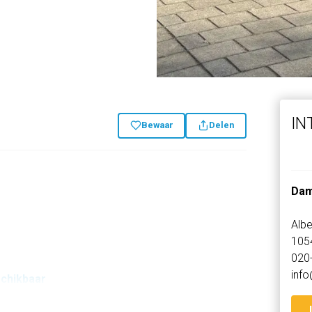
IN
Bewaar
Delen
Dam
Albe
105
020
inf
schikbaar