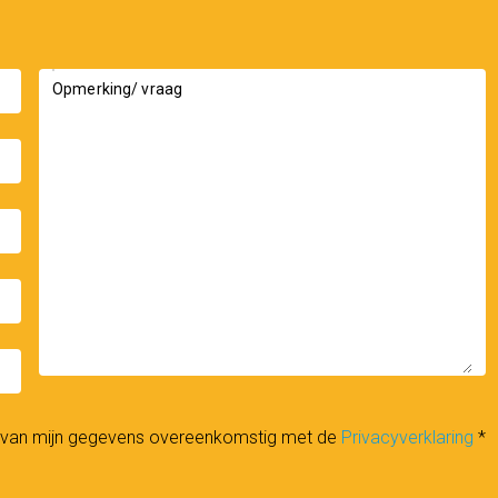
Opmerking/ vraag
_down
n van mijn gegevens overeenkomstig met de
Privacyverklaring
*