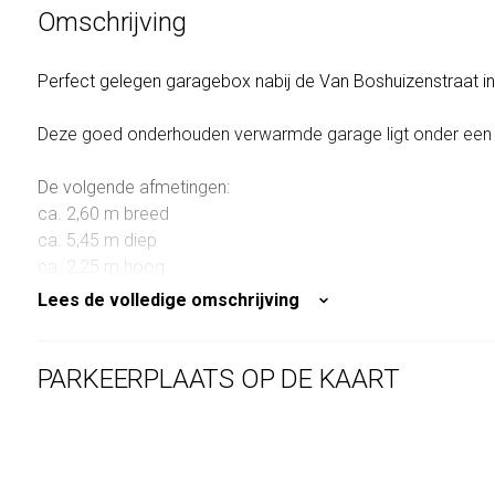
Omschrijving
Perfect gelegen garagebox nabij de Van Boshuizenstraat in 
Deze goed onderhouden verwarmde garage ligt onder ee
De volgende afmetingen:
ca. 2,60 m breed
ca. 5,45 m diep
ca. 2,25 m hoog
Inrijhoogte ca. 2,18 m
Lees de volledige omschrijving
Inrijbreedte ca. 2,40 m
Voorzien van electra en verwarming.
PARKEERPLAATS OP DE KAART
VvE wordt professioneel beheerd door Munnik VvE Beheer, m
De erfpacht is eeuwigdurend afgekocht (Algemene bepalin