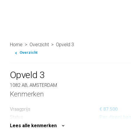
Home
Overzicht
Opveld 3
Overzicht
Opveld 3
1082 AB, AMSTERDAM
Kenmerken
Vraagprijs
€ 87.500
Status
Per direct be
Lees alle kenmerken