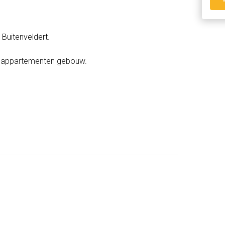
Buitenveldert.
n appartementen gebouw.
aandelijkse servicekosten zijn € 59.20,-.
gen voor eeuwigdurende erfpacht 2016)