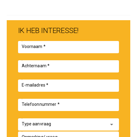
IK HEB INTERESSE!
Voornaam *
Achternaam *
E-mailadres *
Telefoonnummer *
arrow_drop_down
Type aanvraag
Opmerking/ vraag