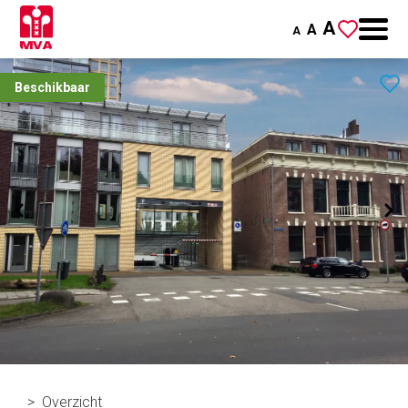
A
A
A
Beschikbaar
Overzicht