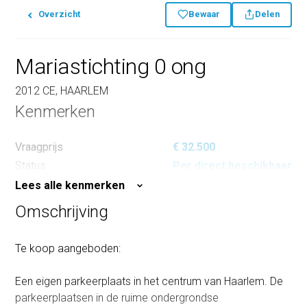
Overzicht
Bewaar
Delen
Mariastichting 0 ong
2012 CE, HAARLEM
Kenmerken
Vraagprijs
€ 32.500
Status
Per direct beschikbaar
Lees alle kenmerken
Omschrijving
Te koop aangeboden:
Een eigen parkeerplaats in het centrum van Haarlem. De
parkeerplaatsen in de ruime ondergrondse