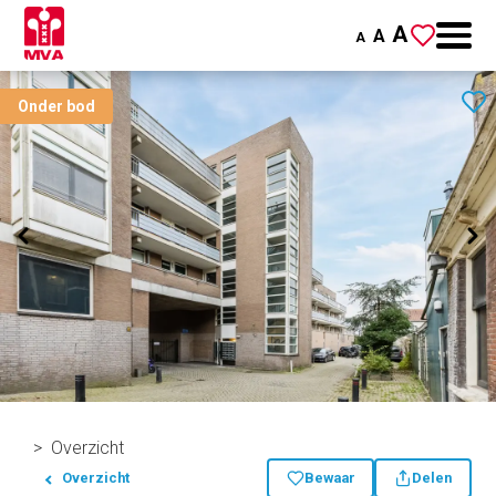
A
A
A
Onder bod
Overzicht
Overzicht
Bewaar
Delen