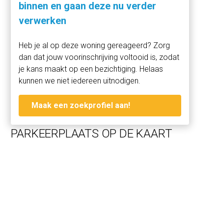
parkeerplaats op een toplocatie in het hart van Zaandam.
binnen en gaan deze nu verder
Ideaal voor bewoners van het complex of
verwerken
appartementseigenaren in de directe omgeving die op
zoek zijn naar een vaste parkeerplek.
Heb je al op deze woning gereageerd? Zorg
dan dat jouw voorinschrijving voltooid is, zodat
je kans maakt op een bezichtiging. Helaas
kunnen we niet iedereen uitnodigen.
Maak een zoekprofiel aan!
PARKEERPLAATS OP DE KAART