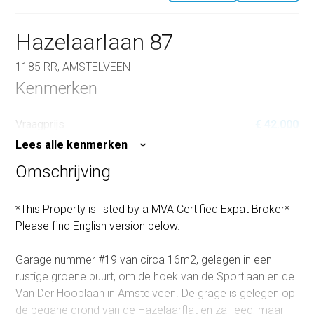
Hazelaarlaan 87
1185 RR, AMSTELVEEN
Kenmerken
Vraagprijs
€ 42.000
Lees alle kenmerken
Omschrijving
*This Property is listed by a MVA Certified Expat Broker*
Please find English version below.
Garage nummer #19 van circa 16m2, gelegen in een
rustige groene buurt, om de hoek van de Sportlaan en de
Van Der Hooplaan in Amstelveen. De grage is gelegen op
de begane grond van de Hazelaarflat en zal leeg, maar