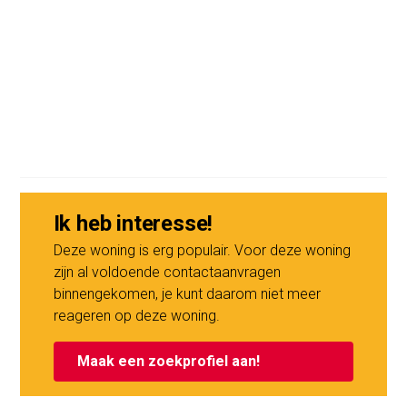
The garage is available immediately.
ASKING PRICE
€42,000 costs buyer (k.k.)
HOMEOWNERS’ ASSOCIATION (VvE) SERVICE CHARGES
The service charges amount €42 per month.
Ik heb interesse!
Deze woning is erg populair. Voor deze woning
zijn al voldoende contactaanvragen
binnengekomen, je kunt daarom niet meer
reageren op deze woning.
Maak een zoekprofiel aan!