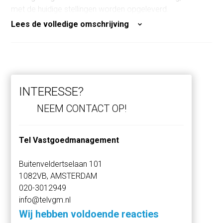
met de huidige stellingen worden opgeleverd.
Lees de volledige omschrijving
AFMETINGEN
breedte 2,60 cm
lengte 5,85 cm
hoogte 2,30 cm
Breedte garagedeur 2,25 cm
INTERESSE?
Hoogte garagedeur 1,94 cm
NEEM CONTACT OP!
OPLEVERING
De garage is per direct beschikbaar.
Tel Vastgoedmanagement
VRAAGPRIJS
Buitenveldertselaan 101
€42.000,- k.k
1082VB, AMSTERDAM
020-3012949
SERVICEKOSTEN VVE
info@telvgm.nl
De servicekosten bedragen € 42,- per maand
Wij hebben voldoende reacties