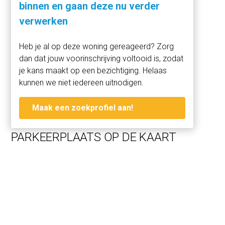
binnen en gaan deze nu verder
Engllish version:
verwerken
*This Property is listed by a MVA Certified Expat Broker*
Heb je al op deze woning gereageerd? Zorg
Garage of approximately 16 m², located in a quiet and
dan dat jouw voorinschrijving voltooid is, zodat
green residential area, just around the corner from
je kans maakt op een bezichtiging. Helaas
Sportlaan and Van der Hooplaan in Amstelveen. The
kunnen we niet iedereen uitnodigen.
garage is situated on the ground floor of the Hazelaarflat
and will be delivered vacant, including the existing shelving
Maak een zoekprofiel aan!
units.
DIMENSIONS
PARKEERPLAATS OP DE KAART
Width: 2.60 m
Length: 5.85 m
Height: 2.30 m
Garage door width: 2.25 m
Garage door height: 1.94 m
DELIVERY