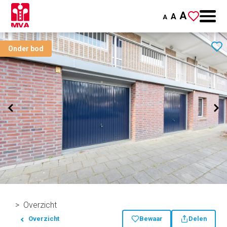
A
A
A
Onder bod
Overzicht
Overzicht
Bewaar
Delen