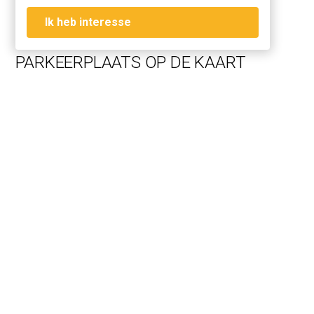
werkplaats, opslag of belegging.
Ik heb interesse
Kenmerken:
• unit 25 & 26
PARKEERPLAATS OP DE KAART
• twee gecombineerde (Layers One) units van bij elkaar
totaal circa 95.6 m²
• vrije hoogte 4,5 meter
• twee eigen overheaddeuren van elk 3 x 3,2 meter
• aansluitingen voor water, elektra en riool
• twee parkeergelegenheden, direct voor de deur
• casco opleveringsniveau
• € 284.000 vrij op naam exclusief btw
Faciliteiten:
• speedgate met camerabeveiliging
• personen- en goederenliften
• daktuin en padelbaan, exclusief voor eigenaren
Locatievoordelen: