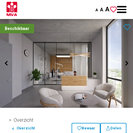
A
A
A
Beschikbaar
Overzicht
Overzicht
Bewaar
Delen