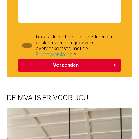
Overige informatie
De units worden casco opgeleverd. Eventuele
vergunningen voor gebruik dienen door koper zelf te
worden aangevraagd. Zoals gebruikelijk bij
Ik ga akkoord met het versturen en
opslaan van mijn gegevens
bedrijfsverzamelgebouwen wordt het geheel gesplitst in
overeenkomstig met de
appartementsrechten. Kopers worden automatisch lid
Privacyverklaring
*
van de VvE, die zorgt voor het beheer, onderhoud en
Verzenden
verzekeringen.
DE MVA IS ER VOOR JOU