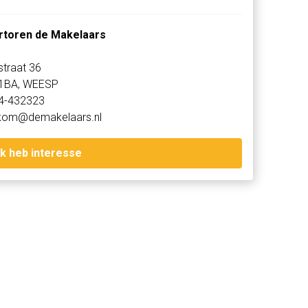
rtoren de Makelaars
kstraat 36
1BA, WEESP
4-432323
kom@demakelaars.nl
Ik heb interesse