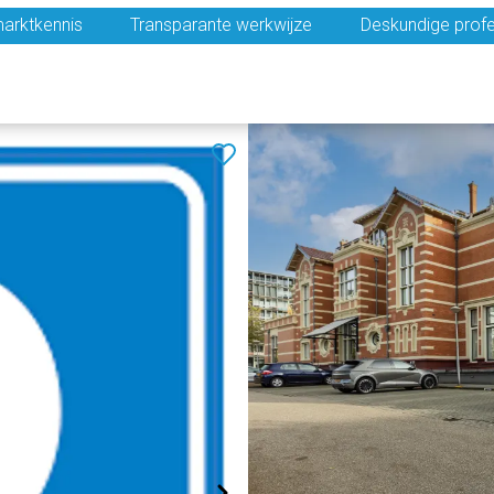
arktkennis
Transparante werkwijze
Deskundige profe