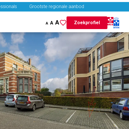
ssionals
Grootste regionale aanbod
A
Zoekprofiel
A
A