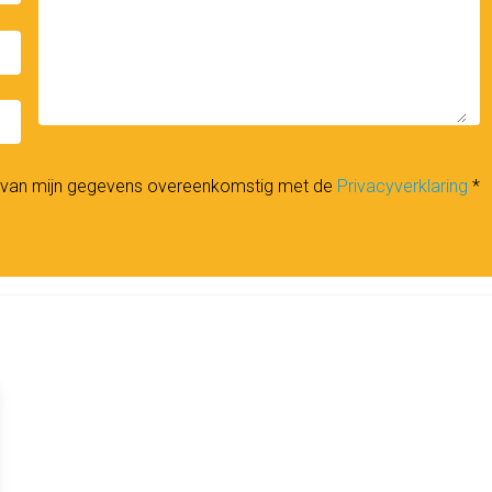
_down
n van mijn gegevens overeenkomstig met de
Privacyverklaring
*