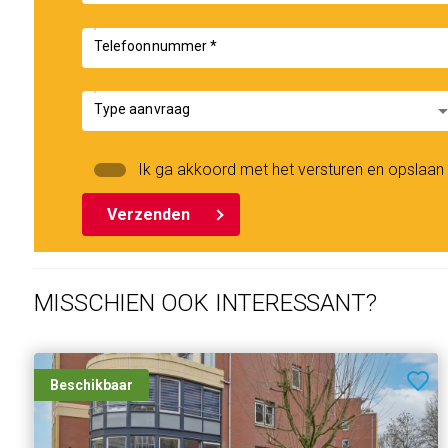
Telefoonnummer *
arrow_drop
Type aanvraag
Ik ga akkoord met het versturen en opslaa
Verzenden
MISSCHIEN OOK INTERESSANT?
Beschikbaar