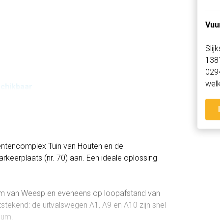
Vuu
Slij
138
029
wel
schikbaar
entencomplex Tuin van Houten en de
parkeerplaats (nr. 70) aan. Een ideale oplossing
rum van Weesp en eveneens op loopafstand van
stekend: de uitvalswegen A1, A9 en A10 zijn snel
sum.