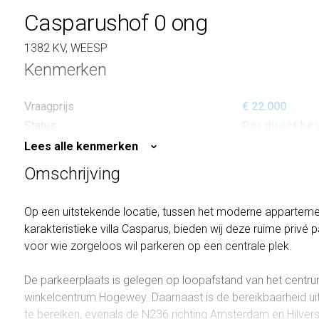
Casparushof 0 ong
1382 KV, WEESP
Kenmerken
Vraagprijs
€ 22.000
Status
Per direct be
Lees alle kenmerken
Omschrijving
Op een uitstekende locatie, tussen het moderne appartem
karakteristieke villa Casparus, bieden wij deze ruime privé 
voor wie zorgeloos wil parkeren op een centrale plek.
De parkeerplaats is gelegen op loopafstand van het cent
winkelcentrum Hogewey. Daarnaast is de bereikbaarheid uit
te bereiken, evenals de N236 richting Amsterdam en Hilver