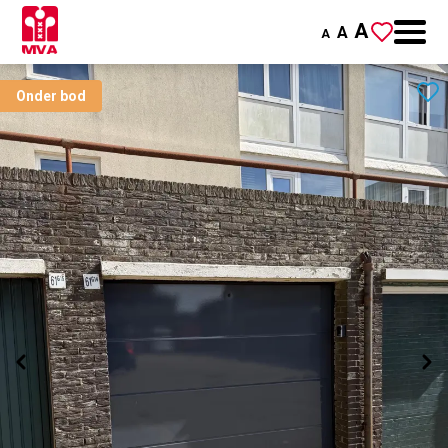
A
A
A
Onder bod