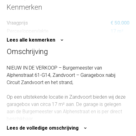
Kenmerken
Vraagprijs
€ 50.000
Perceeloppervlakte
17 m²
Lees alle kenmerken
Omschrijving
NIEUW IN DE VERKOOP – Burgemeester van
Alphenstraat 61-G14, Zandvoort – Garagebox nabij
Circuit Zandvoort en het strand,
Op een uitstekende locatie in Zandvoort bieden wij deze
garagebox van circa 17 m² aan. De garage is gelegen
aan de Burgemeester van Alphenstraat en is per direct
beschikbaar.
Lees de volledige omschrijving
De garagebox is voorzien van een elektrische roldeur die