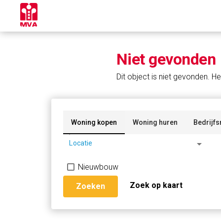
Niet gevonden
Dit object is niet gevonden. He
Woning kopen
Woning huren
Bedrijfs
arrow_drop_down
Locatie
Nieuwbouw
Zoek op kaart
Zoeken