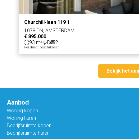
Churchill-laan 119 1
1078 DN, AMSTERDAM
€ 895.000
93 m²
D
2
Per direct beschikbaar
Bekijk het aa
Aanbod
Woning kopen
Woning huren
Bedrijfsruimte kopen
Bedrijfsruimte huren