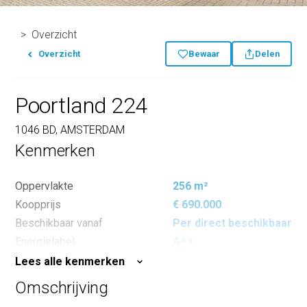
Overzicht
Overzicht
Bewaar
Delen
Poortland 224
1046 BD, AMSTERDAM
Kenmerken
Oppervlakte
256 m²
Koopprijs
€ 690.000
Beschikbaar vanaf
Per direct beschikbaar
Energielabel
A++
Lees alle kenmerken
Omschrijving