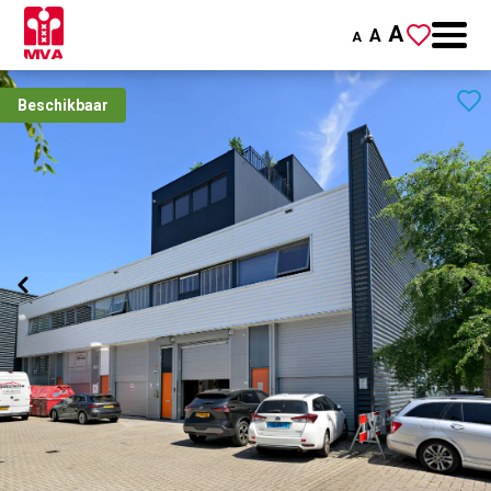
A
A
A
Beschikbaar