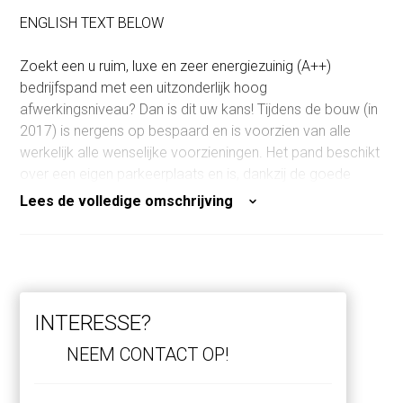
ENGLISH TEXT BELOW
Zoekt een u ruim, luxe en zeer energiezuinig (A++)
bedrijfspand met een uitzonderlijk hoog
afwerkingsniveau? Dan is dit uw kans! Tijdens de bouw (in
2017) is nergens op bespaard en is voorzien van alle
werkelijk alle wenselijke voorzieningen. Het pand beschikt
over een eigen parkeerplaats en is, dankzij de goede
indeling, eventueel geschikt om in twee delen te
Lees de volledige omschrijving
gebruiken / te verhuren.
Indeling:
Begane grond: entree, hal met meterkast en fraai
afgewerkte trapopgang naar de bovengelegen
INTERESSE?
verdiepingen. De perfect afgewerkte garage / werkruimte
met modern toilet en ruime trapkast is bereikbaar vanuit
NEEM CONTACT OP!
de hal en via de ruim 3,80 meter brede overhead roldeur.