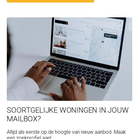
kantoorruimte
Elektrische vloerverwarming in badkamer, sauna,
stoomcabine en bad/whirlpool
Diverse terrassen, vijver
Volledig beveiligd met 5 camera's alarmsysteem, Nuki
slot
Carport
Elektrisch toegangshek
SOORTGELIJKE WONINGEN IN JOUW
MAILBOX?
Altijd als eerste op de hoogte van nieuw aanbod. Maak
een zoekprofiel aan!