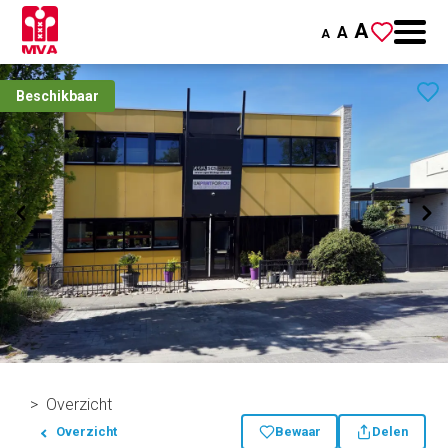
A
A
A
Beschikbaar
Overzicht
Overzicht
Bewaar
Delen