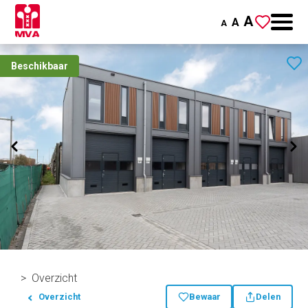
A
A
A
Beschikbaar
Overzicht
Overzicht
Bewaar
Delen