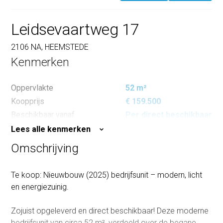
Leidsevaartweg 17
2106 NA, HEEMSTEDE
Kenmerken
Oppervlakte
52 m²
Koopprijs
€ 159.500
Beschikbaar vanaf
Per direct beschikbaar
Lees alle kenmerken
Omschrijving
Te koop: Nieuwbouw (2025) bedrijfsunit – modern, licht
en energiezuinig.
Zojuist opgeleverd en direct beschikbaar! Deze moderne
bedrijfsunit van circa 52 m², verdeeld over de begane