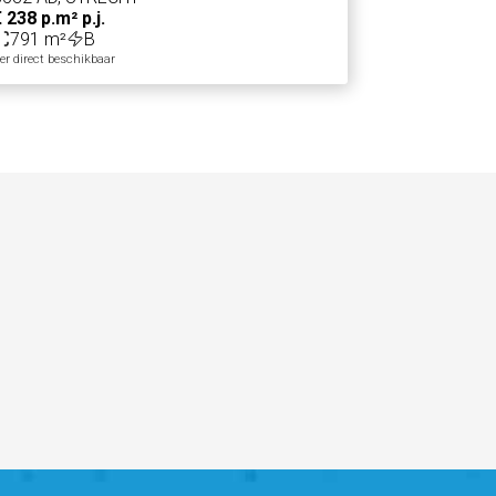
 238 p.m² p.j.
791 m²
B
er direct beschikbaar