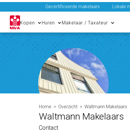
Gecertificeerde makelaars
Lokale m
Kopen
Huren
Makelaar / Taxateur
Home
Overzicht
Waltmann Makelaars
Waltmann Makelaars
Contact