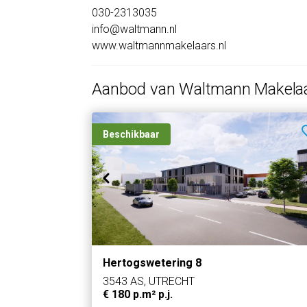
030-2313035
info@waltmann.nl
www.waltmannmakelaars.nl
Aanbod van Waltmann Makela
Beschikbaar
Hertogswetering 8
3543 AS, UTRECHT
€ 180 p.m² p.j.