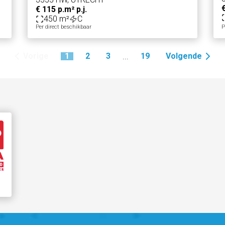
€
€ 115 p.m² p.j.
450 m²
C
Per direct beschikbaar
P
Vorige
1
2
3
19
Volgende
...