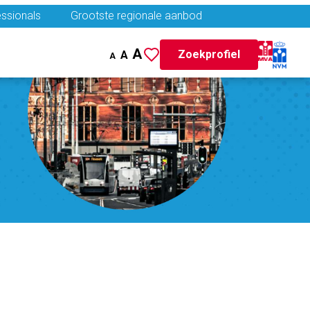
ssionals
Grootste regionale aanbod
A
Zoekprofiel
A
A