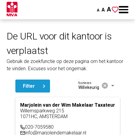
A
A
A
De URL voor dit kantoor is
verplaatst
Gebruik de zoekfunctie op deze pagina om het kantoor
te vinden. Excuses voor het ongemak.
Sorteren
cancel
arrow_drop_down
Filter
Willekeurig
Marjolein van der Wim Makelaar Taxateur
Willemsparkweg 215
1071HC, AMSTERDAM
020-7059580
info@marjoleindemakelaar.nl