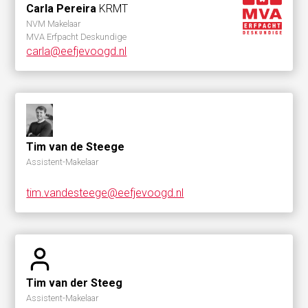
Carla Pereira
KRMT
NVM Makelaar
MVA Erfpacht Deskundige
carla@eefjevoogd.nl
Tim van de Steege
Assistent-Makelaar
tim.vandesteege@eefjevoogd.nl
Tim van der Steeg
Assistent-Makelaar