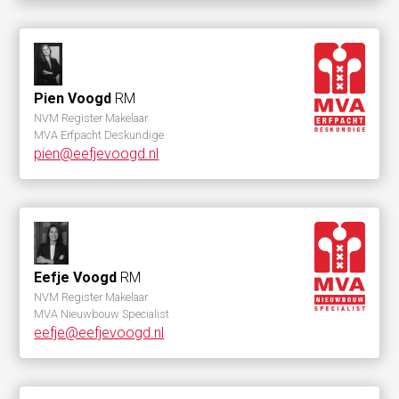
Pien Voogd
RM
NVM Register Makelaar
MVA Erfpacht Deskundige
pien@eefjevoogd.nl
Eefje Voogd
RM
NVM Register Makelaar
MVA Nieuwbouw Specialist
eefje@eefjevoogd.nl