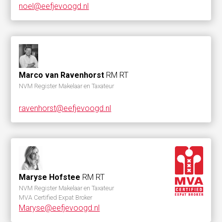
noel@eefjevoogd.nl
Marco van Ravenhorst
RM RT
NVM Register Makelaar en Taxateur
ravenhorst@eefjevoogd.nl
Maryse Hofstee
RM RT
NVM Register Makelaar en Taxateur
MVA Certified Expat Broker
Maryse@eefjevoogd.nl