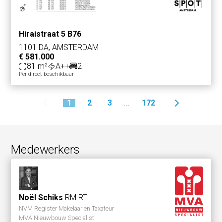
Hiraistraat 5 B76
1101 DA, AMSTERDAM
€ 581.000
81 m²
A++
2
Per direct beschikbaar
1
2
3
172
...
Medewerkers
Noël Schiks
RM RT
NVM Register Makelaar en Taxateur
MVA Nieuwbouw Specialist