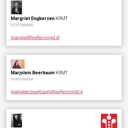
Margriet Engbersen
KRMT
NVM Makelaar
margriet@eefjevoogd.nl
Marjolein Beerbaum
KRMT
NVM Makelaar
marjolein.beerbaum@eefjevoogd.nl