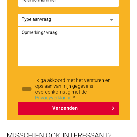
arrow_drop_down
Type aanvraag
Opmerking/ vraag
Ik ga akkoord met het versturen en
opslaan van mijn gegevens
overeenkomstig met de
Privacyverklaring
*
Verzenden
MISSCHIEN OOK INTERESSANT?