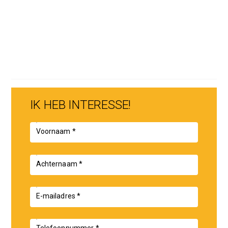
* Energy Label A.
* Model C tenancy agreement.
* Suitable for expatriate tenants, subject to the landlord's
prior approval.
* Available from August 2026.
IK HEB INTERESSE!
Voornaam *
Achternaam *
E-mailadres *
Telefoonnummer *