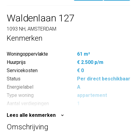
Waldenlaan 127
1093 NH, AMSTERDAM
Kenmerken
Woningoppervlakte
61 m²
Huurprijs
€ 2.500 p/m
Servicekosten
€ 0
Status
Per direct beschikbaar
Energielabel
A
Type woning
appartement
Aantal verdiepingen
1
Aantal kamers
2
Lees alle kenmerken
Aantal slaapkamers
1
Omschrijving
Inhoud
256 m³