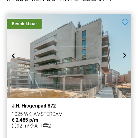
Beschikbaar
J.H. Hisgenpad 872
1025 WK, AMSTERDAM
€ 2.485 p/m
92 m²
A++
2