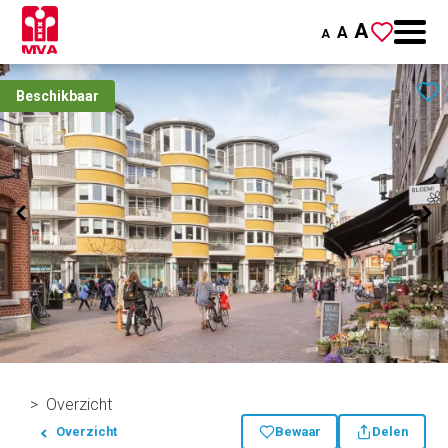
A
A
A
Beschikbaar
Overzicht
Overzicht
Bewaar
Delen