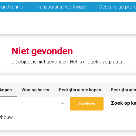
arktkennis
Transparante werkwijze
Deskundige profe
Niet gevonden
Dit object is niet gevonden. Het is mogelijk verplaatst.
 kopen
Woning huren
Bedrijfsruimte kopen
Bedrijfsruim
arrow_drop_down
Zoek op ka
Zoeken
wbouw