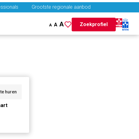
ssionals
Grootste regionale aanbod
A
Zoekprofiel
A
A
te huren
art