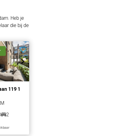
dam. Heb je
aar die bij de
r
laan 119 1
AM
D
2
hikbaar