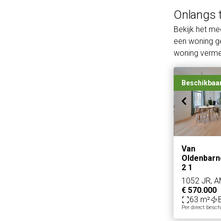
Onlangs 
Bekijk het m
een woning ge
woning vermel
Beschikbaa
Van
Oldenbarn
2 1
1052 JR, 
€ 570.000
63 m²
Per direct besc