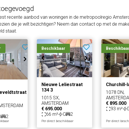
toegevoegd
eest recente aanbod van woningen in de metropoolregio Amster
zien die je wilt bezichtigen? Neem dan contact op met de makel
d staat.
r
Beschikbaar
Beschikbaa
Nieuwe Leliestraat
Churchill-
134 3
eveldtstraat
1078 DN,
1015 SX,
AMSTERD
AMSTERDAM
€ 895.000
AMSTERDAM
€ 695.000
93 m²
66 m²
C
2
B
2
hikbaar
Per direct beschikbaar
Per direct besc