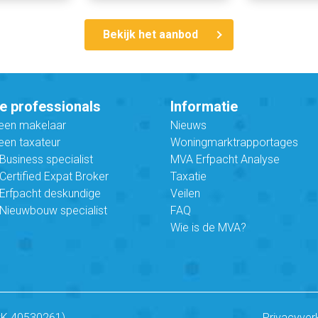
Bekijk het aanbod
e professionals
Informatie
 een makelaar
Nieuws
een taxateur
Woningmarktrapportages
usiness specialist
MVA Erfpacht Analyse
ertified Expat Broker
Taxatie
Erfpacht deskundige
Veilen
Nieuwbouw specialist
FAQ
Wie is de MVA?
vK 40530261)
Privacyver