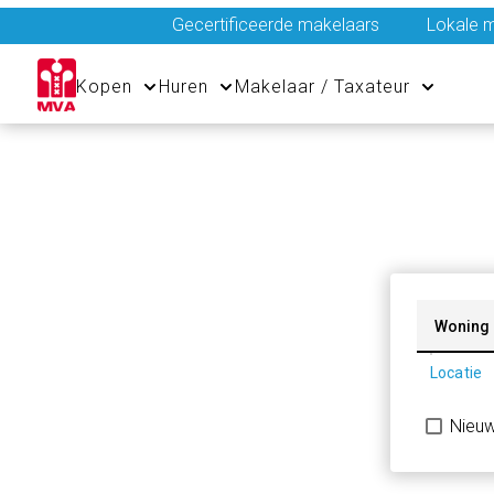
Gecertificeerde makelaars
Lokale m
Kopen
Huren
Makelaar / Taxateur
Woning
Locatie
Nieu