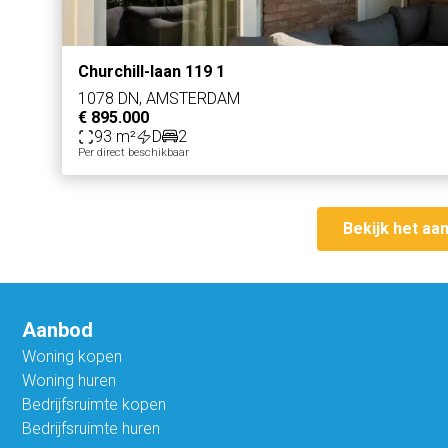
Churchill-laan 119 1
1078 DN, AMSTERDAM
€ 895.000
93 m²
D
2
Per direct beschikbaar
Bekijk het aa
Aanbod
Woning kopen
Woning huren
Bedrijfsruimte kopen
Bedrijfsruimte huren