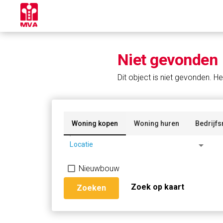
Niet gevonden
Dit object is niet gevonden. He
Woning kopen
Woning huren
Bedrijfs
arrow_drop_down
Locatie
Nieuwbouw
Zoek op kaart
Zoeken