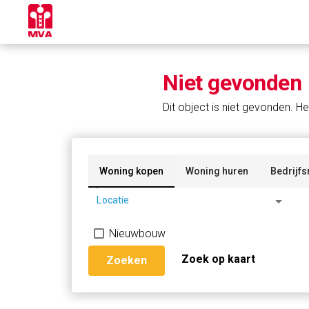
Niet gevonden
Dit object is niet gevonden. He
Woning kopen
Woning huren
Bedrijfs
arrow_drop_down
Locatie
Nieuwbouw
Zoek op kaart
Zoeken