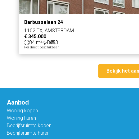
Barbusselaan 24
1102 TX, AMSTERDAM
€ 345.000
84 m²
B
3
Per direct beschikbaar
Bekijk het aa
Aanbod
Woning kopen
Woning huren
Bedrijfsruimte kopen
Bedrijfsruimte huren