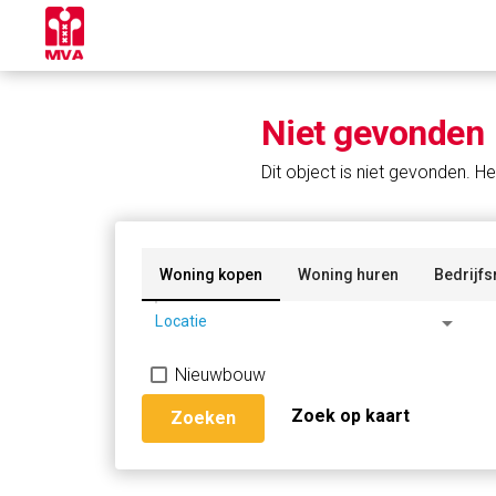
Niet gevonden
Dit object is niet gevonden. He
Woning kopen
Woning huren
Bedrijfs
arrow_drop_down
Locatie
Nieuwbouw
Zoek op kaart
Zoeken