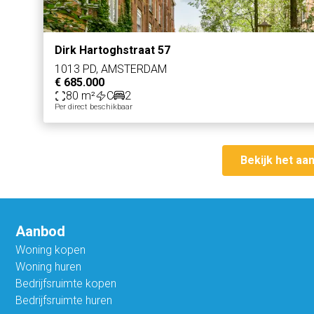
Dirk Hartoghstraat 57
1013 PD, AMSTERDAM
€ 685.000
80 m²
C
2
Per direct beschikbaar
Bekijk het aa
Aanbod
Woning kopen
Woning huren
Bedrijfsruimte kopen
Bedrijfsruimte huren