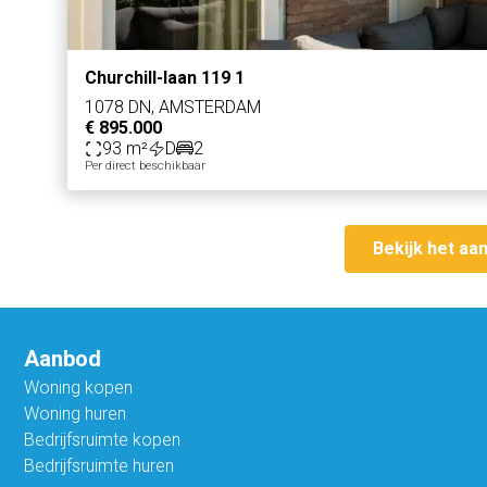
Churchill-laan 119 1
1078 DN, AMSTERDAM
€ 895.000
93 m²
D
2
Per direct beschikbaar
Bekijk het aa
Aanbod
Woning kopen
Woning huren
Bedrijfsruimte kopen
Bedrijfsruimte huren