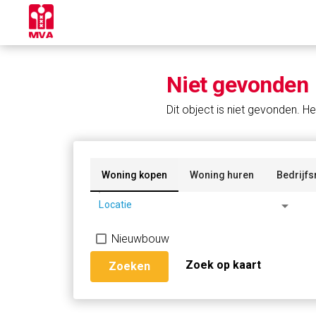
Niet gevonden
Dit object is niet gevonden. He
Woning kopen
Woning huren
Bedrijfs
arrow_drop_down
Locatie
Nieuwbouw
Zoek op kaart
Zoeken