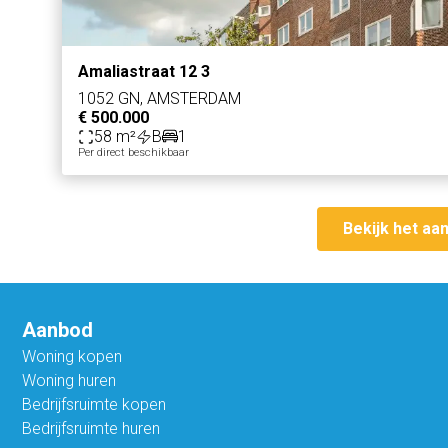
Amaliastraat 12 3
1052 GN, AMSTERDAM
€ 500.000
58 m²
B
1
Per direct beschikbaar
Bekijk het aa
Aanbod
Woning kopen
Woning huren
Bedrijfsruimte kopen
Bedrijfsruimte huren