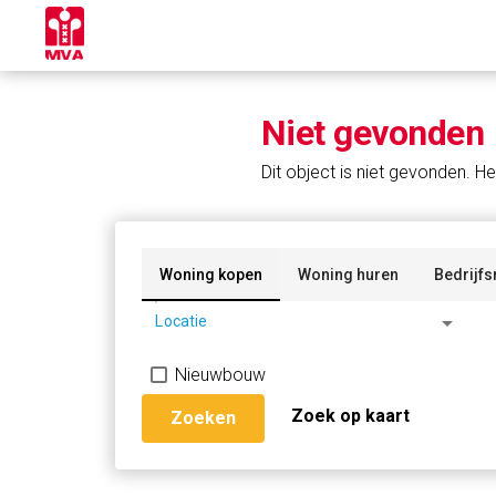
Niet gevonden
Dit object is niet gevonden. He
Woning kopen
Woning huren
Bedrijfs
arrow_drop_down
Locatie
Nieuwbouw
Zoek op kaart
Zoeken