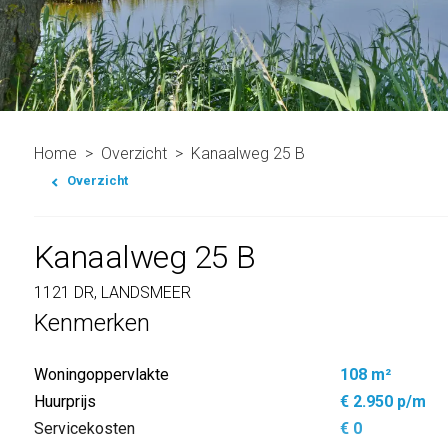
Home
Overzicht
Kanaalweg 25 B
Overzicht
Kanaalweg 25 B
1121 DR, LANDSMEER
Kenmerken
Woningoppervlakte
108 m²
Huurprijs
€ 2.950 p/m
Servicekosten
€ 0