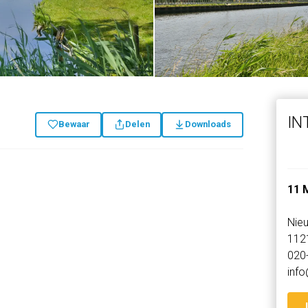
IN
Bewaar
Delen
Downloads
11 
Nie
112
020
inf