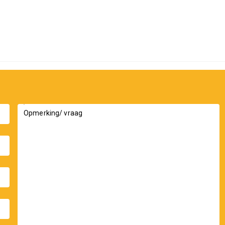
n instapklaar gemaakt.
ng.
rasmogelijkheden en een vrij uitzicht over de
Opmerking/ vraag
k / openbare weg, waardoor rust, privacy en een
ar u de seizoenen beleeft en iedere dag thuiskomt in
t de mogelijkheid om, in overleg met verhuurder:
te huren;
ar.