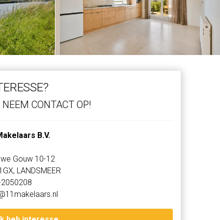
TERESSE?
NEEM CONTACT OP!
Makelaars B.V.
uwe Gouw 10-12
1GX, LANDSMEER
-2050208
o@11makelaars.nl
Ik heb interesse