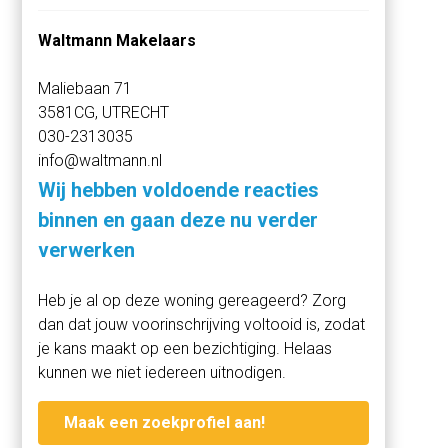
inbouwapparatuur. Overloop met toegang tot
Waltmann Makelaars
woonkamer, slaapkamer en badkamer. De badkamer is
voorzien van ligbad, douchecabine en dubbele wastafel.
Maliebaan 71
Riante woonkamer met prachtig zicht op de rivier,
3581CG, UTRECHT
trapopgang naar de 2e verdieping. Balkon is vanuit de
030-2313035
keuken en slaapkamer te bereiken, voorzien van houten
info@waltmann.nl
vlonderterras.
Wij hebben voldoende reacties
2e verdieping:
binnen en gaan deze nu verder
Grote overloop/voorzolder met c.v.-ketel, 2 riante
verwerken
slaapkamers en trap naar vliering.
Heb je al op deze woning gereageerd? Zorg
Afmetingen:
dan dat jouw voorinschrijving voltooid is, zodat
Woonkamer: 8.73/5.22 x 7.62 m.
je kans maakt op een bezichtiging. Helaas
Keuken: 6.06 x 3.42 m.
kunnen we niet iedereen uitnodigen.
Slaapkamer: ca. 3.45 x 4.00 m.
Badkamer: 2.51 x 2.37 m.
Maak een zoekprofiel aan!
Balkon: 5.80 x 2.16 m.