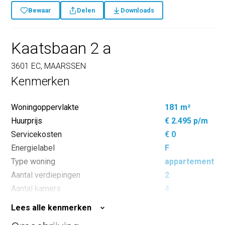
Bewaar
Delen
Downloads
Kaatsbaan 2 a
3601 EC, MAARSSEN
Kenmerken
Woningoppervlakte
181 m²
Huurprijs
€ 2.495 p/m
Servicekosten
€ 0
Energielabel
F
Type woning
appartement
Aantal verdiepingen
2
Aantal kamers
4
Aantal slaapkamers
3
Lees alle kenmerken
Inhoud
663 m³