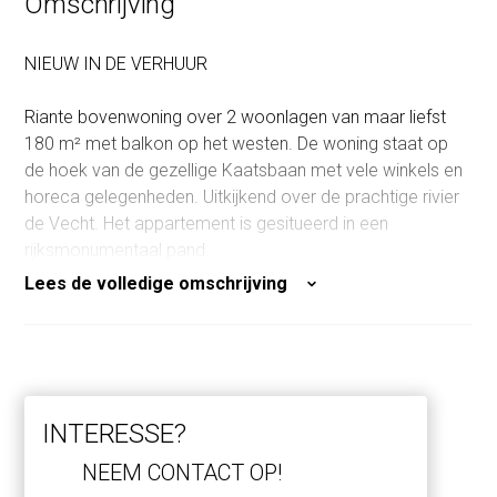
Omschrijving
Oppervlakte buitenruimte
13 m²
NIEUW IN DE VERHUUR
Riante bovenwoning over 2 woonlagen van maar liefst
180 m² met balkon op het westen. De woning staat op
de hoek van de gezellige Kaatsbaan met vele winkels en
horeca gelegenheden. Uitkijkend over de prachtige rivier
de Vecht. Het appartement is gesitueerd in een
rijksmonumentaal pand.
Lees de volledige omschrijving
De indeling is als volgt:
Begane grond: eigen entree met hal, meterkast en
trapopgang naar 1e verdieping.
INTERESSE?
1e verdieping:
Overloop met toilet, voorzien van wandcloset en fontein.
NEEM CONTACT OP!
Grote leefkeuken met moderne keukenopstelling inclusief