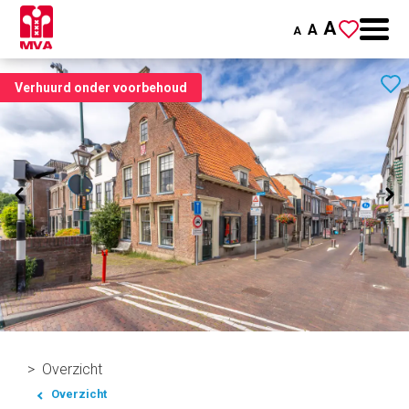
A
A
A
Verhuurd onder voorbehoud
Overzicht
Overzicht