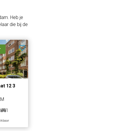
dam. Heb je
aar die bij de
r
at 12 3
AM
B
1
hikbaar