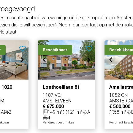
toegevoegd
eest recente aanbod van woningen in de metropoolregio Amster
zien die je wilt bezichtigen? Neem dan contact op met de makel
d staat.
r
Beschikbaar
Beschikbaa
 1020
Loethoelilaan 81
Amaliastra
1187 VE,
1052 GN,
AM
AMSTELVEEN
AMSTERD
€ 675.000
€ 500.000
A
2
149 m²
121 m²
A
58 m²
4
hikbaar
Per direct beschikbaar
Per direct besc