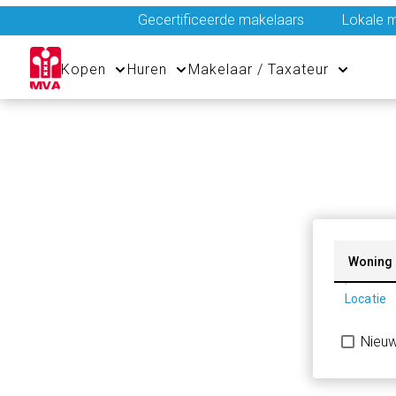
Gecertificeerde makelaars
Lokale m
Kopen
Huren
Makelaar / Taxateur
Woning
Locatie
Nieu