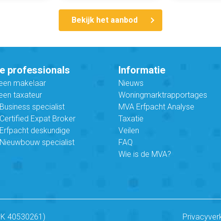
Bekijk het aanbod
e professionals
Informatie
 een makelaar
Nieuws
een taxateur
Woningmarktrapportages
usiness specialist
MVA Erfpacht Analyse
ertified Expat Broker
Taxatie
Erfpacht deskundige
Veilen
Nieuwbouw specialist
FAQ
Wie is de MVA?
vK 40530261)
Privacyver