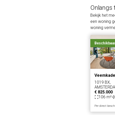
Onlangs 
Bekijk het m
een woning ge
woning vermel
Beschikbaa
Veemkade
1019 BX,
AMSTERD
€ 825.000
106 m²
Per direct besc