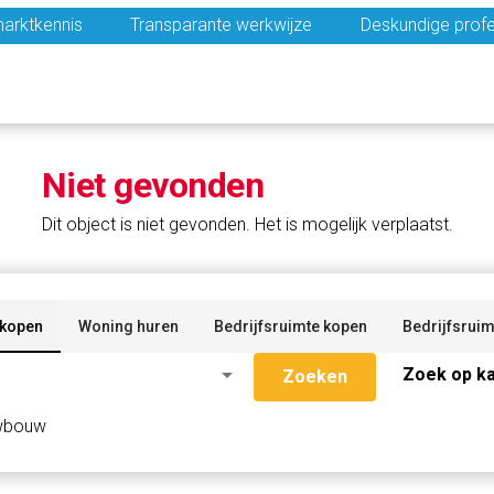
arktkennis
Transparante werkwijze
Deskundige profe
Niet gevonden
Dit object is niet gevonden. Het is mogelijk verplaatst.
 kopen
Woning huren
Bedrijfsruimte kopen
Bedrijfsruim
arrow_drop_down
Zoek op ka
Zoeken
wbouw