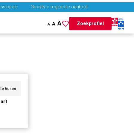
ssionals
Grootste regionale aanbod
A
Zoekprofiel
A
A
te huren
art