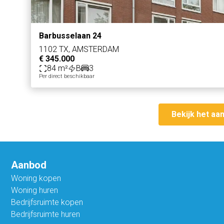
Barbusselaan 24
1102 TX, AMSTERDAM
€ 345.000
84 m²
B
3
Per direct beschikbaar
Bekijk het aa
Aanbod
Woning kopen
Woning huren
Bedrijfsruimte kopen
Bedrijfsruimte huren