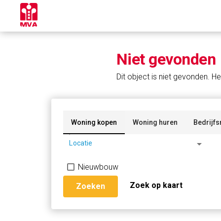
Niet gevonden
Dit object is niet gevonden. He
Woning kopen
Woning huren
Bedrijfs
arrow_drop_down
Locatie
Nieuwbouw
Zoek op kaart
Zoeken