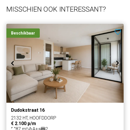
binnenklimaat heeft.
MISSCHIEN OOK INTERESSANT?
Beschikbaar
Dudokstraat 16
2132 HT, HOOFDDORP
€ 2.100 p/m
87 m²
A++
2