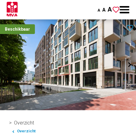
A
A
A
Beschikbaar
Overzicht
Overzicht