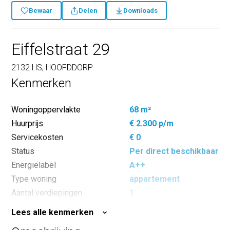
Bewaar
Delen
Downloads
Eiffelstraat 29
2132 HS, HOOFDDORP
Kenmerken
Woningoppervlakte
68 m²
Huurprijs
€ 2.300 p/m
Servicekosten
€ 0
Status
Per direct beschikbaar
Energielabel
A++
Type woning
appartement
Aantal verdiepingen
1
Aantal kamers
3
Lees alle kenmerken
Aantal slaapkamers
2