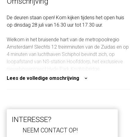
Omschrijving
Inhoud
230 m³
Oppervlakte buitenruimte
4 m²
De deuren staan open! Kom kijken tijdens het open huis
op dinsdag 28 juli van 16.30 uur tot 17.30 uur.
Welkom in het bruisende hart van de metropoolregio
Amsterdam! Slechts 12 treinminuten van de Zuidas en op
4 minuten van luchthaven Schiphol bevindt zich, op
loopafstand van NS-station Hoofddorp, het exclusieve
nieuwbouwproject Hyde Park Knightsbridge.
Lees de volledige omschrijving
Dit moderne stadsdeel biedt een levendige mix van
wonen, werken en ontspannen. U vindt hier sfeervolle
pleinen met gezellige cafés en restaurants, een
supermarkt, fitness- en wellnessfaciliteiten én diverse
servicegerichte winkels – alles binnen handbereik. In het
INTERESSE?
weekend kunt u heerlijk wandelen of joggen in het fraai
aangelegde park, dat ook beschikt over tennisbanen.
NEEM CONTACT OP!