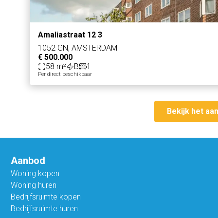
Amaliastraat 12 3
1052 GN, AMSTERDAM
€ 500.000
58 m²
B
1
Per direct beschikbaar
Bekijk het aa
Aanbod
Woning kopen
Woning huren
Bedrijfsruimte kopen
Bedrijfsruimte huren