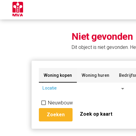
Niet gevonden
Dit object is niet gevonden. He
Woning kopen
Woning huren
Bedrijfs
arrow_drop_down
Locatie
Nieuwbouw
Zoek op kaart
Zoeken