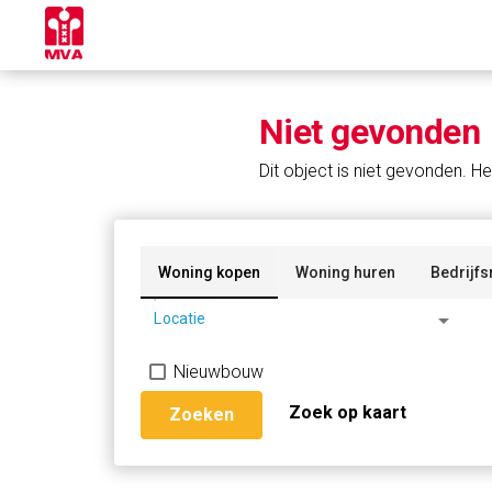
Niet gevonden
Dit object is niet gevonden. He
Woning kopen
Woning huren
Bedrijfs
arrow_drop_down
Locatie
Nieuwbouw
Zoek op kaart
Zoeken