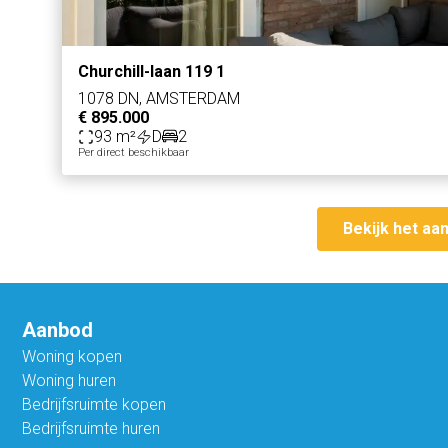
Churchill-laan 119 1
1078 DN, AMSTERDAM
€ 895.000
93 m²
D
2
Per direct beschikbaar
Bekijk het aa
Aanbod
Woning kopen
Woning huren
Bedrijfsruimte kopen
Bedrijfsruimte huren