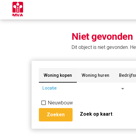
Niet gevonden
Dit object is niet gevonden. He
Woning kopen
Woning huren
Bedrijfs
arrow_drop_down
Locatie
Nieuwbouw
Zoek op kaart
Zoeken