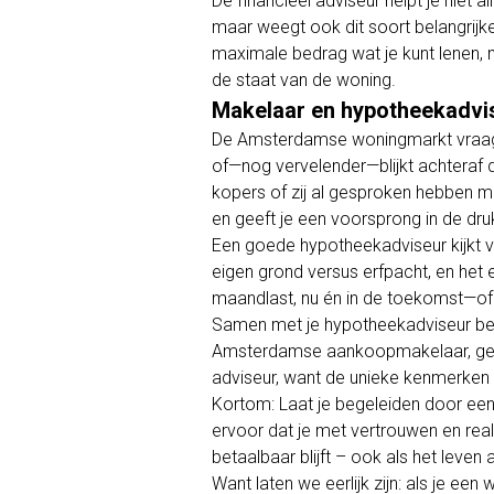
De financieel adviseur helpt je niet 
maar weegt ook dit soort belangrijke 
maximale bedrag wat je kunt lenen, 
de staat van de woning.
Makelaar en hypotheekadvi
De Amsterdamse woningmarkt vraagt 
of—nog vervelender—blijkt achteraf 
kopers of zij al gesproken hebben me
en geeft je een voorsprong in de d
Een goede hypotheekadviseur kijkt v
eigen grond versus erfpacht, en het e
maandlast, nu én in de toekomst—of j
Samen met je hypotheekadviseur bep
Amsterdamse aankoopmakelaar, gericht
adviseur, want de unieke kenmerken 
Kortom: Laat je begeleiden door ee
ervoor dat je met vertrouwen en re
betaalbaar blijft – ook als het leven
Want laten we eerlijk zijn: als je e