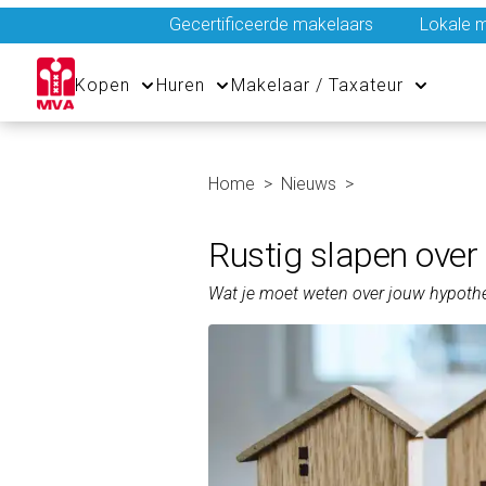
Gecertificeerde makelaars
Lokale m
Kopen
Huren
Makelaar / Taxateur
Home
Nieuws
Rustig slapen over
Wat je moet weten over jouw hypoth