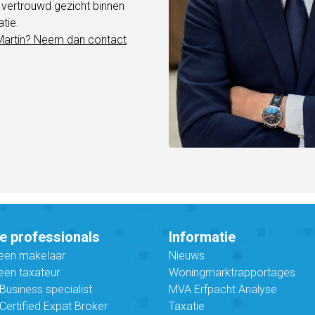
vertrouwd gezicht binnen
tie.
Martin? Neem dan contact
.
e professionals
Informatie
 een makelaar
Nieuws
een taxateur
Woningmarktrapportages
usiness specialist
MVA Erfpacht Analyse
ertified Expat Broker
Taxatie