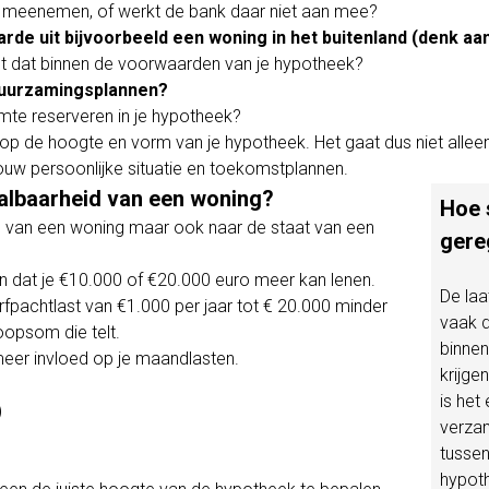
el meenemen, of werkt de bank daar niet aan mee?
rde uit bijvoorbeeld een woning in het buitenland (denk aa
ast dat binnen de voorwaarden van je hypotheek?
duurzamingsplannen?
imte reserveren in je hypotheek?
op de hoogte en vorm van je hypotheek. Het gaat dus niet allee
uw persoonlijke situatie en toekomstplannen.
aalbaarheid van een woning?
Hoe 
to’s van een woning maar ook naar de staat van een
gere
n dat je €10.000 of €20.000 euro meer kan lenen.
De laa
rfpachtlast van €1.000 per jaar tot € 20.000 minder
vaak 
koopsom die telt.
binnen
eer invloed op je maandlasten.
krijge
is het
)
verzam
tussen
hypoth