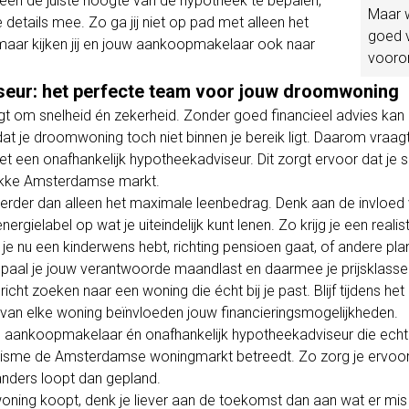
alleen de juiste hoogte van de hypotheek te bepalen,
Maar w
details mee. Zo ga jij niet op pad met alleen het
goed 
maar kijken jij en jouw aankoopmakelaar ook naar
vooro
seur: het perfecte team voor jouw droomwoning
om snelheid én zekerheid. Zonder goed financieel advies kan 
dat je droomwoning toch niet binnen je bereik ligt. Daarom vraa
t een onafhankelijk hypotheekadviseur. Dit zorgt ervoor dat je sn
rukke Amsterdamse markt.
erder dan alleen het maximale leenbedrag. Denk aan de invloed
nergielabel op wat je uiteindelijk kunt lenen. Zo krijg je een real
e nu een kinderwens hebt, richting pensioen gaat, of andere pla
aal je jouw verantwoorde maandlast en daarmee je prijsklasse.
 zoeken naar een woning die écht bij je past. Blijf tijdens het
van elke woning beïnvloeden jouw financieringsmogelijkheden.
n aankoopmakelaar én onafhankelijk hypotheekadviseur die ech
alisme de Amsterdamse woningmarkt betreedt. Zo zorg je ervoor 
 anders loopt dan gepland.
en woning koopt, denk je liever aan de toekomst dan aan wat er m