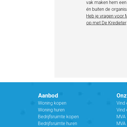
vak maken hem een 
én buiten de organisa
Heb je vragen voor 
op met De Kredieter
Aanbod
Onz
Woning kopen
Vind
Woning huren
Vind 
Bedrijfsruimte kopen
MVA B
Bedrijfsruimte huren
MVA C