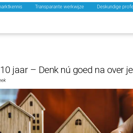
arktkennis
Transparante werkwijze
Deskundige profe
 10 jaar – Denk nú goed na over j
eek