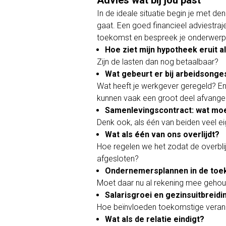
Advies wat bij jou past
In de ideale situatie begin je met 
gaat. Een goed financieel adviestraj
toekomst en bespreek je onderwerpe
Hoe ziet mijn hypotheek eruit a
Zijn de lasten dan nog betaalbaar?
Wat gebeurt er bij arbeidsonge
Wat heeft je werkgever geregeld? En
kunnen vaak een groot deel afvange
Samenlevingscontract: wat moe
Denk ook, als één van beiden veel eig
Wat als één van ons overlijdt?
Hoe regelen we het zodat de overblij
afgesloten?
Ondernemersplannen in de to
Moet daar nu al rekening mee gehou
Salarisgroei en gezinsuitbreidi
Hoe beïnvloeden toekomstige verand
Wat als de relatie eindigt?