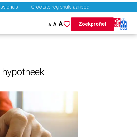
ssionals
Grootste regionale aanbod
A
Zoekprofiel
A
A
e hypotheek