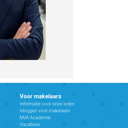
Voor makelaars
Informatie voor onze leden
Inloggen voor makelaars
MVA Academie
Vacatures